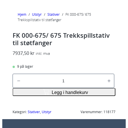
Hjem
/
Utstyr
/
Stativer
/
FK 000-675/ 675
Trekkspillstativ til støtfanger
FK 000-675/ 675 Trekkspillstativ
til støtfanger
7937,50
kr
inkl. mva
9 på lager
F
K
0
Legg i handlekurv
0
0
-
Kategori:
Stativer
, 
Utstyr
Varenummer:
118177
6
7