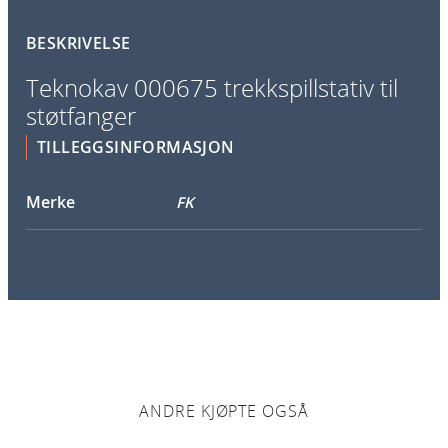
5
BESKRIVELSE
/
6
Teknokav 000675 trekkspillstativ til
7
støtfanger
5
T
TILLEGGSINFORMASJON
r
e
Merke
FK
k
k
s
p
i
l
l
s
ANDRE KJØPTE OGSÅ
t
a