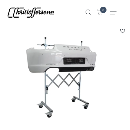
Hopp
0
til
innhold