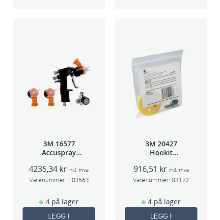
t
a
l
l
3M 16577
3M 20427
Accuspray
Hookit
sprøytepistol
Bakplate for
4235,34
kr
916,51
kr
HG14
50663
inkl. mva
inkl. mva
Varenummer:
103563
Varenummer:
83172
4 på lager
4 på lager
LEGG I
LEGG I