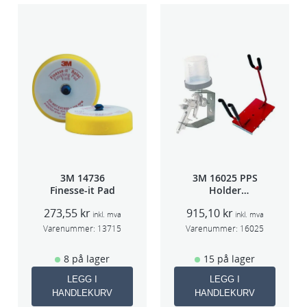
t
i
v
t
i
l
s
t
ø
t
3M 14736
3M 16025 PPS
f
Finesse-it Pad
Holder
f/lakksprøyte
a
273,55
kr
915,10
kr
inkl. mva
inkl. mva
n
Varenummer:
13715
Varenummer:
16025
g
e
8 på lager
15 på lager
r
LEGG I
LEGG I
a
HANDLEKURV
HANDLEKURV
n