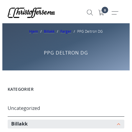
0
Hjem
/
Billakk
/
Farger
/
PPG Deltron DG
PPG DELTRON DG
KATEGORIER
Uncategorized
Billakk