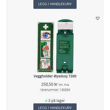
LEGG I HANDLEKURV
Veggholder Øyedusj 7200
250,50
kr
inkl. mva
Varenummer:
130304
2 på lager
LEGG I HANDLEKURV