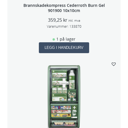
Brannskadekompress Cederroth Burn Gel
901900 10x10cm
359,25
kr
inkl. mva
Varenummer:
133870
1 på lager
LEGG I HANDLEKURV