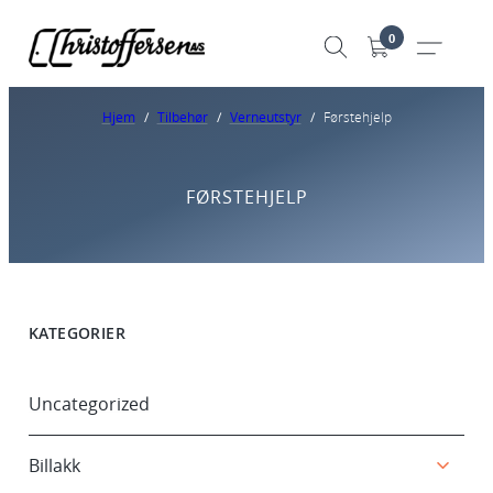
0
Hjem
/
Tilbehør
/
Verneutstyr
/
Førstehjelp
FØRSTEHJELP
KATEGORIER
Uncategorized
Billakk