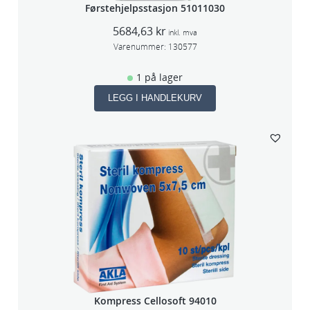
Førstehjelpsstasjon 51011030
5684,63
kr
inkl. mva
Varenummer:
130577
1 på lager
LEGG I HANDLEKURV
Kompress Cellosoft 94010