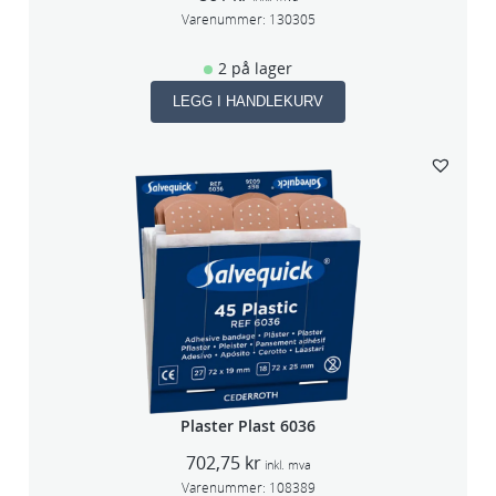
Varenummer:
130305
2 på lager
LEGG I HANDLEKURV
Plaster Plast 6036
702,75
kr
inkl. mva
Varenummer:
108389