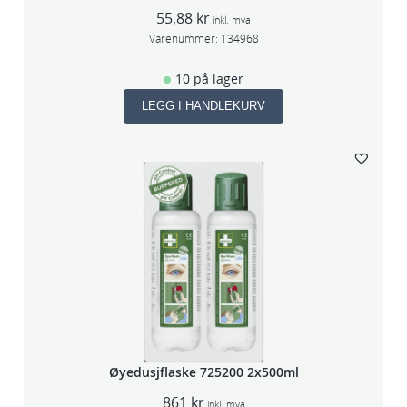
55,88
kr
inkl. mva
Varenummer:
134968
10 på lager
LEGG I HANDLEKURV
Øyedusjflaske 725200 2x500ml
861
kr
inkl. mva