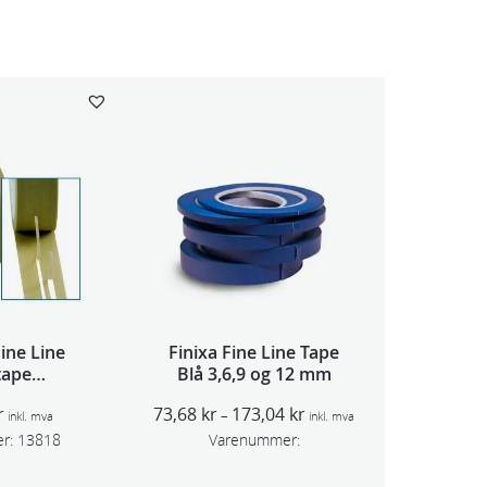
ine Line
Finixa Fine Line Tape
tape
Blå 3,6,9 og 12 mm
x13,9m
P
r
73,68
kr
173,04
kr
–
inkl. mva
inkl. mva
r
r:
13818
Varenummer:
i
s