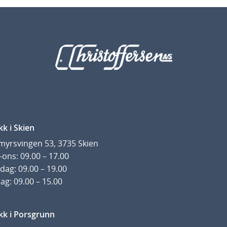
3
8
k
r
kk i Skien
yrsvingen 53, 3735 Skien
ons: 09.00 – 17.00
dag: 09.00 – 19.00
ag: 09.00 – 15.00
kk i Porsgrunn