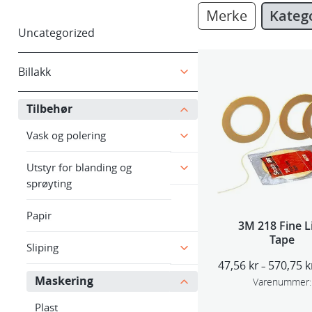
Merke
Kateg
Uncategorized
Billakk
Tilbehør
Vask og polering
Utstyr for blanding og
sprøyting
Papir
3M 218 Fine L
Tape
Sliping
47,56
kr
570,75
k
–
Maskering
Varenummer:
Plast