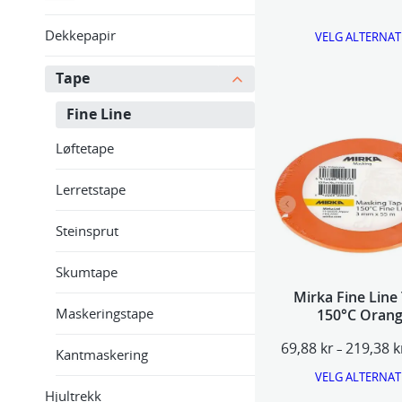
Dekkepapir
VELG ALTERNAT
Tape
Fine Line
Løftetape
Lerretstape
Steinsprut
Skumtape
Mirka Fine Line
Maskeringstape
150°C Oran
69,88
kr
219,38
k
–
Kantmaskering
VELG ALTERNAT
Hjultrekk