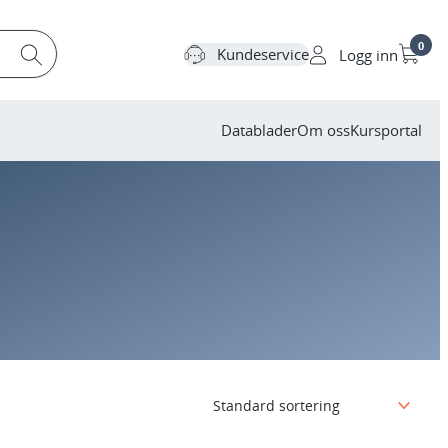
0
Kundeservice
Logg inn
Datablader
Om oss
Kursportal