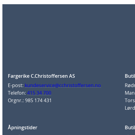
Fargerike C.Christoffersen AS
Buti
E-post:
kundeservice@cchristoffersen.no
Rødm
Telefon:
415 34 700
Man-
Orgnr.: 985 174 431
Tors
Lørd
Åpningstider
Buti