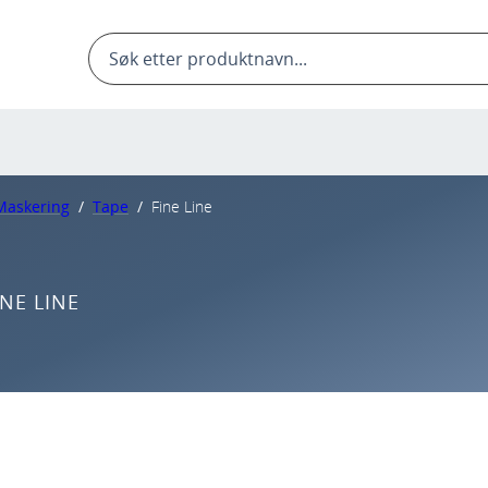
Products
search
Maskering
/
Tape
/
Fine Line
INE LINE