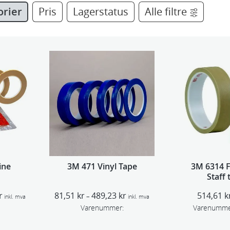
orier
Pris
Lagerstatus
Alle filtre
ine
3M 471 Vinyl Tape
3M 6314 F
Staff 
25,4mm
P
P
r
81,51
kr
489,23
kr
514,61
k
–
inkl. mva
inkl. mva
r
r
Varenummer:
Varenumme
i
i
s
s