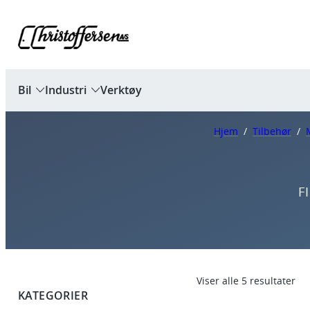
Bil
Industri
Verktøy
Hjem
/
Tilbehør
/
F
Viser alle 5 resultater
KATEGORIER