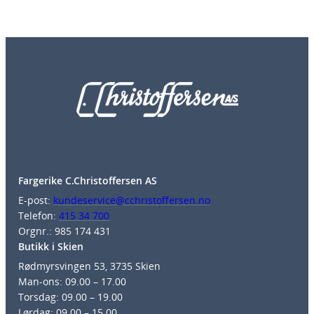
:
5
1
2
k
5
r
k
r
t
i
l
2
4
0
Fargerike C.Christoffersen AS
E-post:
kundeservice@cchristoffersen.no
k
Telefon:
415 34 700
r
Orgnr.: 985 174 431
Butikk i Skien
Rødmyrsvingen 53, 3735 Skien
Man-ons: 09.00 – 17.00
Torsdag: 09.00 – 19.00
Lørdag: 09.00 – 15.00