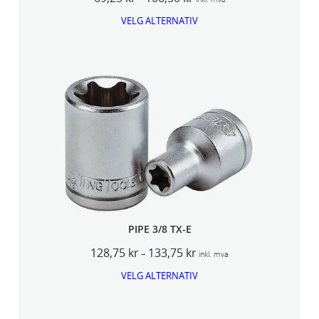
r
VELG ALTERNATIV
i
s
o
m
r
å
d
e
:
6
9
,
2
5
PIPE 3/8 TX-E
k
P
128,75
kr
133,75
kr
r
–
inkl. mva
r
t
VELG ALTERNATIV
i
i
s
l
o
1