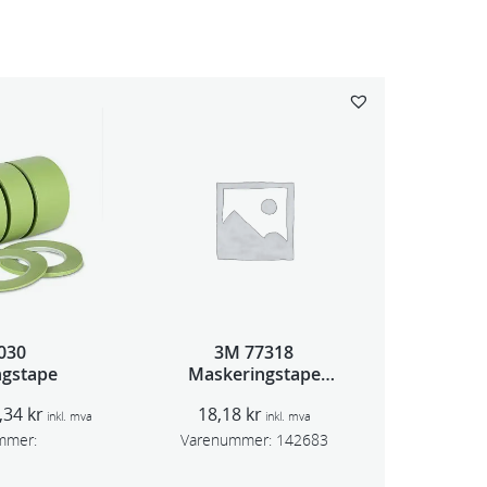
030
3M 77318
ngstape
Maskeringstape
Orange 18mm x
P
,34
kr
18,18
kr
50mm 211E
inkl. mva
inkl. mva
r
mmer:
Varenummer:
142683
i
s