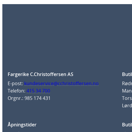
Fargerike C.Christoffersen AS
Buti
E-post:
kundeservice@cchristoffersen.no
Rødm
Telefon:
415 34 700
Man-
Orgnr.: 985 174 431
Tors
Lørd
Åpningstider
Buti