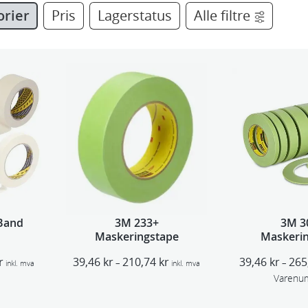
orier
Pris
Lagerstatus
Alle filtre
Band
3M 233+
3M 3
Maskeringstape
Maskeri
P
P
r
39,46
kr
210,74
kr
39,46
kr
265
–
–
inkl. mva
inkl. mva
r
r
Varenu
i
i
s
s