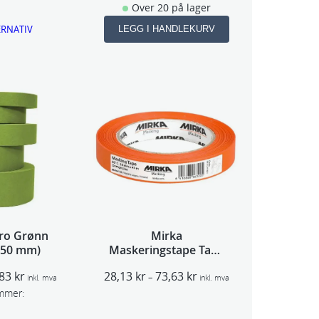
o
Over 20 på lager
m
ERNATIV
LEGG I HANDLEKURV
r
å
d
e
:
3
9
,
4
6
k
r
t
uro Grønn
Mirka
i
– 50 mm)
Maskeringstape Tape
l
90°C Orange Line
2
P
P
,83
kr
28,13
kr
73,63
kr
–
6
inkl. mva
inkl. mva
r
r
5
mmer:
i
i
,
s
s