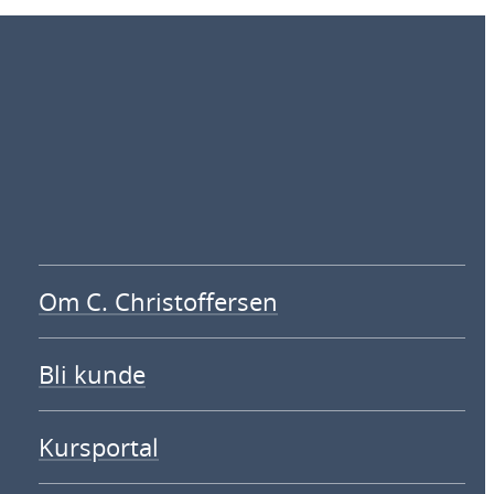
3
3
k
k
r
r
Om C. Christoffersen
Bli kunde
Kursportal