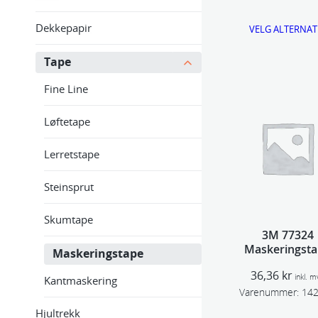
Dekkepapir
VELG ALTERNAT
Tape
Fine Line
Løftetape
Lerretstape
Steinsprut
Skumtape
3M 77324
Maskeringst
Maskeringstape
Orange 36mm
36,36
kr
50mm 211
inkl. m
Kantmaskering
Varenummer:
14
Hjultrekk