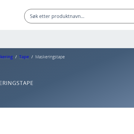
Products
search
kering
/
Tape
/
Maskeringstape
ERINGSTAPE