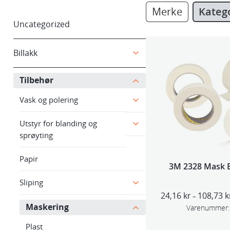
Merke
Kateg
Uncategorized
Billakk
Tilbehør
Vask og polering
Utstyr for blanding og
sprøyting
Papir
3M 2328 Mask 
Sliping
24,16
kr
108,73
k
–
Maskering
Varenummer:
Plast