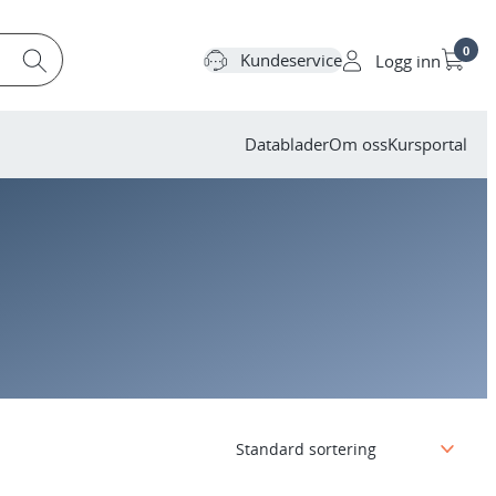
0
Kundeservice
Logg inn
Datablader
Om oss
Kursportal