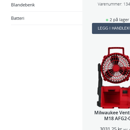
Varenummer:
13
Blandebenk
Batteri
2 på lager
LEGG I HANDLE
Milwaukee Venti
M18 AFG2-
3031,25
kr
inkl.