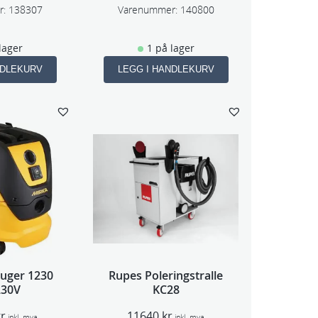
r:
138307
Varenummer:
140800
lager
1 på lager
NDLEKURV
LEGG I HANDLEKURV
suger 1230
Rupes Poleringstralle
230V
KC28
kr
11640
kr
inkl. mva
inkl. mva