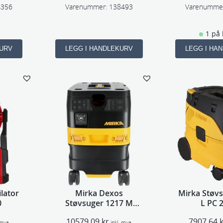
4356
Varenummer:
138493
Varenumme
1 på 
KURV
LEGG I HANDLEKURV
LEGG I HA
lator
Mirka Dexos
Mirka Støv
0
Støvsuger 1217 M
L PC 
AFC
10579,09
kr
7907,64
 mva
inkl. mva