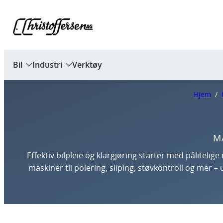
Bil
Industri
Verktøy
Hjem
/
M
Effektiv bilpleie og klargjøring starter med pålitelig
maskiner til polering, sliping, støvkontroll og mer – u