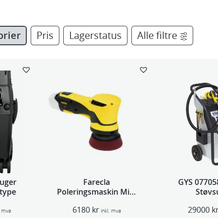
orier
Pris
Lagerstatus
Alle filtre
uger
Farecla
GYS 07705
gtype
Poleringsmaskin Mini
Støvs
G Plus dual action
6180
kr
29000
k
. mva
inkl. mva