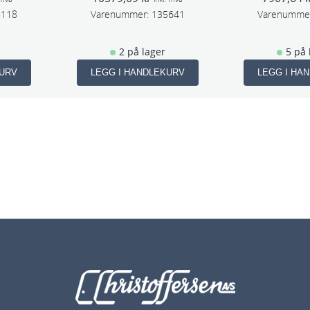
8118
Varenummer:
135641
Varenumme
2 på lager
5 på 
KURV
LEGG I HANDLEKURV
LEGG I HA