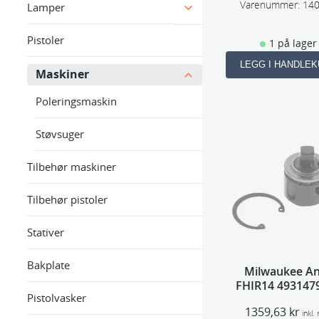
Varenummer:
14
Lamper
Pistoler
1 på lager
LEGG I HANDLE
Maskiner
Poleringsmaskin
Støvsuger
Tilbehør maskiner
Tilbehør pistoler
Stativer
Bakplate
Milwaukee An
FHIR14 493147
Pistolvasker
1359,63
kr
inkl.