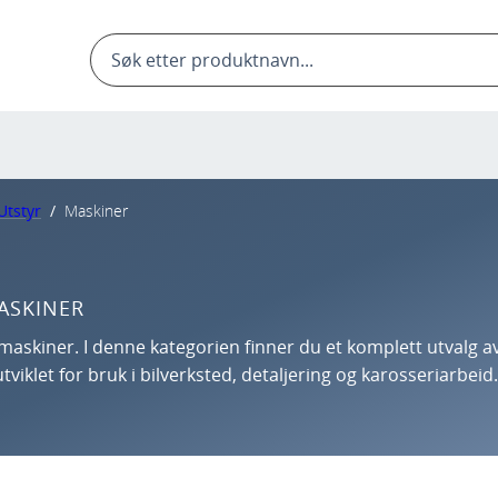
Products
search
Utstyr
/
Maskiner
ASKINER
e maskiner. I denne kategorien finner du et komplett utvalg a
tviklet for bruk i bilverksted, detaljering og karosseriarbeid.