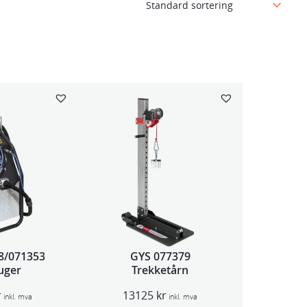
8/071353
GYS 077379
uger
Trekketårn
r
13125
kr
inkl. mva
inkl. mva