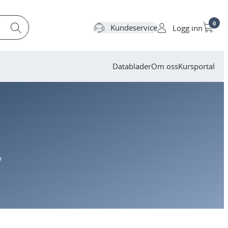
0
Kundeservice
Logg inn
Datablader
Om oss
Kursportal
v