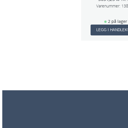
Varenummer:
13
2 på lager
LEGG I HANDLE