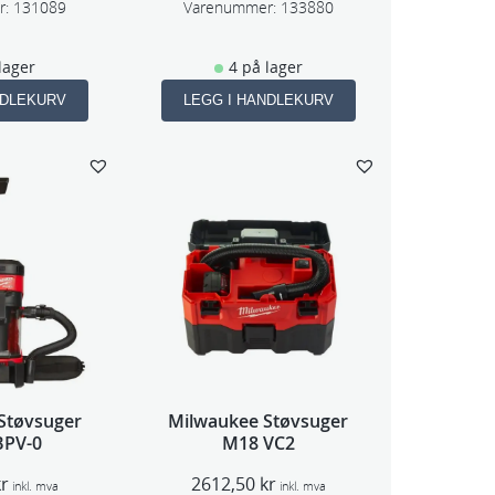
r:
131089
Varenummer:
133880
lager
4 på lager
NDLEKURV
LEGG I HANDLEKURV
Støvsuger
Milwaukee Støvsuger
BPV-0
M18 VC2
kr
2612,50
kr
inkl. mva
inkl. mva