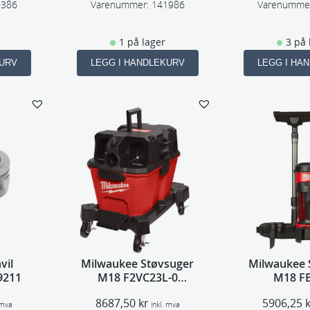
0386
Varenummer:
141986
Varenumme
1 på lager
3 på 
KURV
LEGG I HANDLEKURV
LEGG I HA
vil
Milwaukee Støvsuger
Milwaukee 
9211
M18 F2VC23L-0
M18 F
4933478964
8687,50
kr
5906,25
 mva
inkl. mva