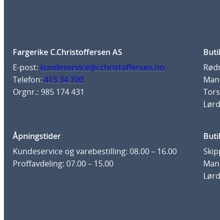
Fargerike C.Christoffersen AS
Buti
E-post:
kundeservice@cchristoffersen.no
Rødm
Telefon:
415 34 700
Man-
Orgnr.: 985 174 431
Tors
Lørd
Åpningstider
Buti
Kundeservice og varebestilling: 08.00 – 16.00
Skip
Proffavdeling: 07.00 – 15.00
Man-
Lørd