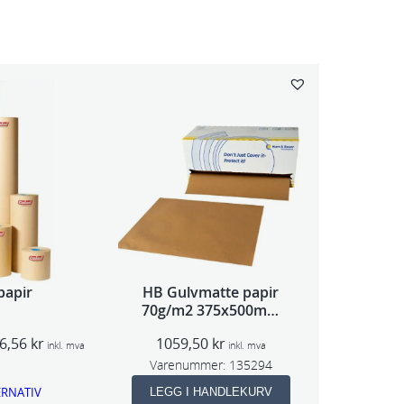
papir
HB Gulvmatte papir
70g/m2 375x500mm
500st
P
6,56
kr
1059,50
kr
inkl. mva
inkl. mva
r
Varenummer:
135294
i
ERNATIV
LEGG I HANDLEKURV
s