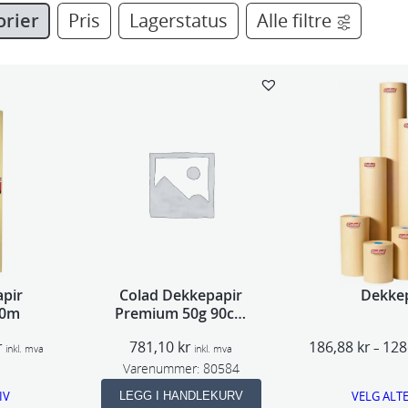
orier
Pris
Lagerstatus
Alle filtre
pir
Colad Dekkepapir
Dekke
40m
Premium 50g 90cm
300m
P
r
781,10
kr
186,88
kr
128
–
inkl. mva
inkl. mva
r
Varenummer:
80584
i
IV
VELG ALT
LEGG I HANDLEKURV
s