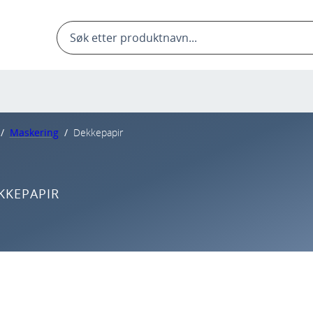
Products
search
/
Maskering
/
Dekkepapir
KKEPAPIR