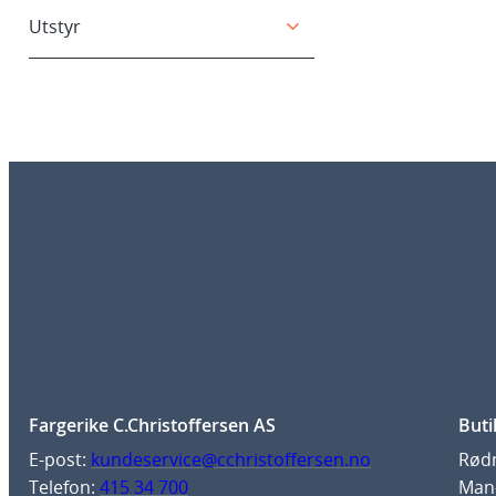
Utstyr
Fargerike C.Christoffersen AS
Buti
E-post:
kundeservice@cchristoffersen.no
Rødm
Telefon:
415 34 700
Man-