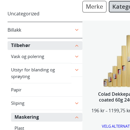
Merke
Kateg
Uncategorized
Billakk
Tilbehør
Vask og polering
Utstyr for blanding og
sprøyting
Papir
Colad Dekkepa
coated 60g 2
Sliping
196
kr
1199,75
k
–
Maskering
VELG ALTERNAT
Plast