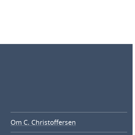
6
,
5
6
k
r
Om C. Christoffersen