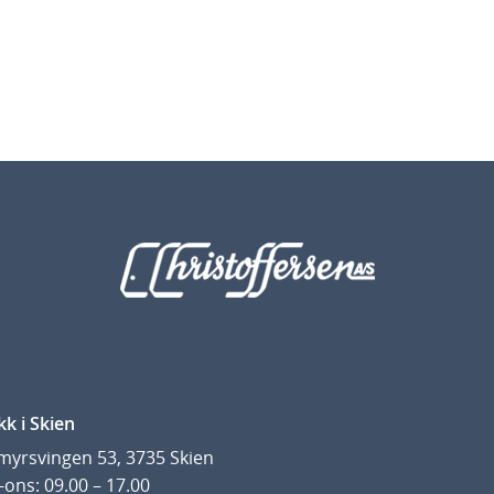
5
k
r
kk i Skien
yrsvingen 53, 3735 Skien
ons: 09.00 – 17.00