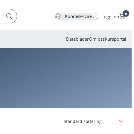
0
Kundeservice
Logg inn
Datablader
Om oss
Kursportal