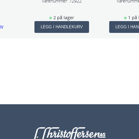
Varenummer:
72922
Varenumme
o
2 på lager
1 på 
m
IV
LEGG I HANDLEKURV
LEGG I HA
d