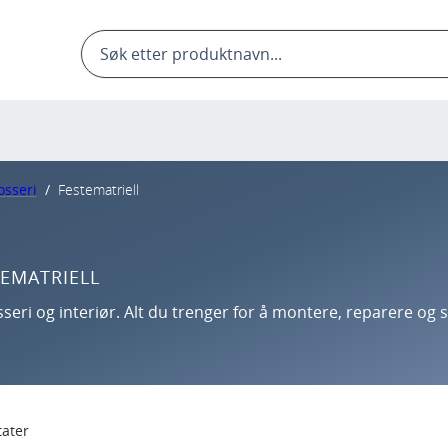
Products
search
osseri
/
Festematriell
TEMATRIELL
rosseri og interiør. Alt du trenger for å montere, reparere og s
tater