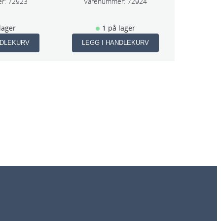
r
r:
72923
Varenummer:
72924
lager
1 på lager
NDLEKURV
LEGG I HANDLEKURV