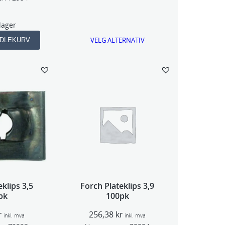
i
s
k
lager
o
r
m
VELG ALTERNATIV
NDLEKURV
r
å
d
e
:
3
0
k
r
t
i
l
1
klips 3,5
Forch Plateklips 3,9
0
pk
100pk
8
r
256,38
kr
k
inkl. mva
inkl. mva