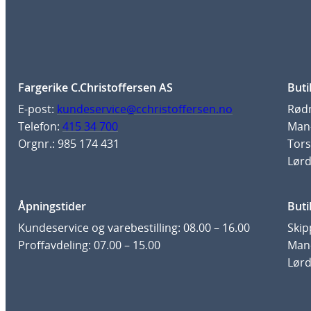
3
k
r
Fargerike C.Christoffersen AS
Buti
E-post:
kundeservice@cchristoffersen.no
Rødm
Telefon:
415 34 700
Man-
Orgnr.: 985 174 431
Tors
Lørd
Åpningstider
Buti
Kundeservice og varebestilling: 08.00 – 16.00
Skip
Proffavdeling: 07.00 – 15.00
Man-
Lørd