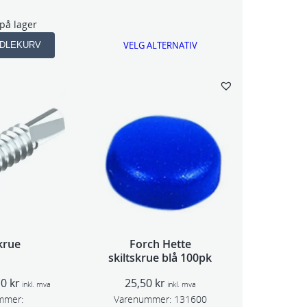
s
på lager
o
m
VELG ALTERNATIV
NDLEKURV
r
å
d
e
:
9
4
,
5
0
k
r
t
krue
Forch Hette
i
skiltskrue blå 100pk
l
3
P
10
kr
25,50
kr
0
inkl. mva
inkl. mva
r
0
mmer:
Varenummer:
131600