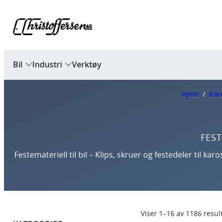
Bil
Industri
Verktøy
Hjem
/
Kar
FES
Festemateriell til bil – Klips, skruer og festedeler til ka
Viser 1–16 av 1186 resul