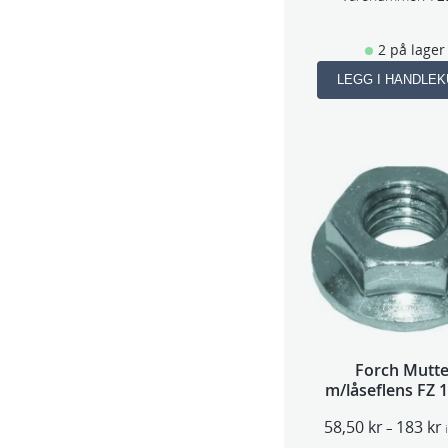
2 på lager
LEGG I HANDLE
Forch Mutte
m/låseflens FZ 
58,50
kr
183
kr
–
r