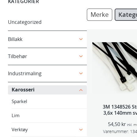
KATEGORIER
Merke
Kateg
Uncategorized
Billakk
Tilbehør
Industrimaling
Karosseri
Sparkel
3M 1348526 St
3,6x 140mm sv
Lim
100pk
54,50
kr
inkl. m
Verktøy
Varenummer:
13