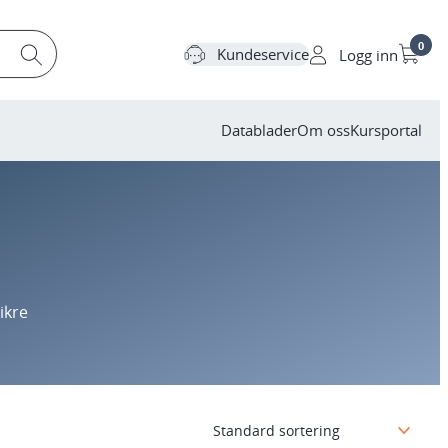
0
Kundeservice
Logg inn
Datablader
Om oss
Kursportal
ikre