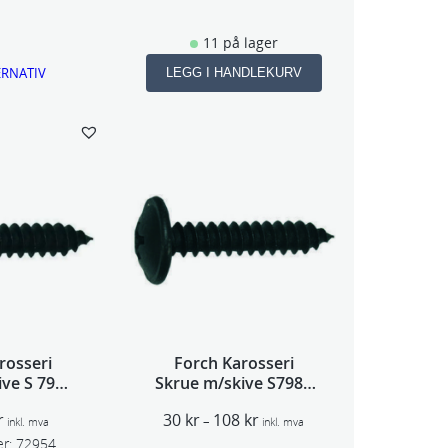
i
s
k
o
11 på lager
r
m
ERNATIV
LEGG I HANDLEKURV
r
å
d
e
:
2
7
,
2
5
k
r
t
rosseri
Forch Karosseri
i
ive S 7981
Skrue m/skive S7981
l
 100pk
100pk
2
P
r
30
kr
108
kr
–
1
inkl. mva
inkl. mva
r
0
r:
72954