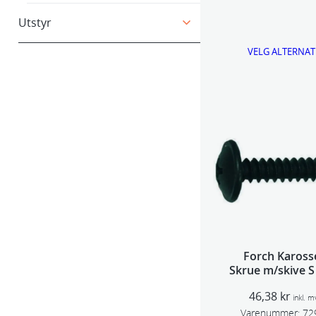
Utstyr
VELG ALTERNAT
Forch Kaross
Skrue m/skive S
3,9×13 100p
46,38
kr
inkl. m
Varenummer:
72