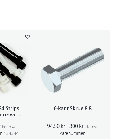
4 Strips
6-kant Skrue 8.8
mm svart
pk
P
r
94,50
kr
300
kr
–
inkl. mva
inkl. mva
r
r:
134344
Varenummer:
i