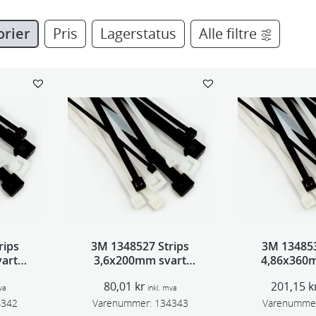
orier
Pris
Lagerstatus
Alle filtre
rips
3M 1348527 Strips
3M 134853
art
3,6x200mm svart
4,86x360
100pk
100
80,01
kr
201,15
k
va
inkl. mva
4342
Varenummer:
134343
Varenumme