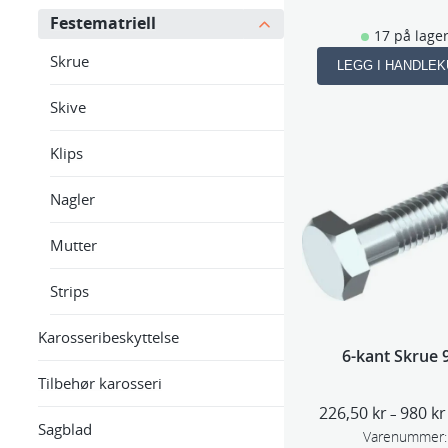
Festematriell
17 på lage
Skrue
LEGG I HANDLE
Skive
Klips
Nagler
Mutter
Strips
Karosseribeskyttelse
6-kant Skrue 
Tilbehør karosseri
226,50
kr
980
kr
–
Sagblad
Varenummer: