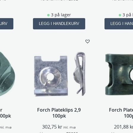
0
3 på lager
3 på 
k
r
KURV
LEGG I HANDLEKURV
LEGG I HA
r
Forch Plateklips 2,9
Forch Plate
100pk
100pk
100
P
302,75
kr
201,88
k
inkl. mva
inkl. mva