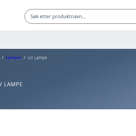
Products
search
/
Lamper
/
UV Lampe
V LAMPE