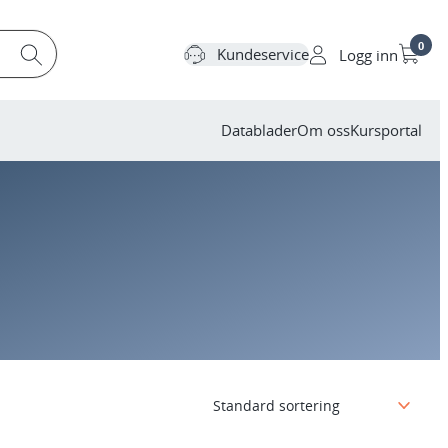
0
Kundeservice
Logg inn
Datablader
Om oss
Kursportal