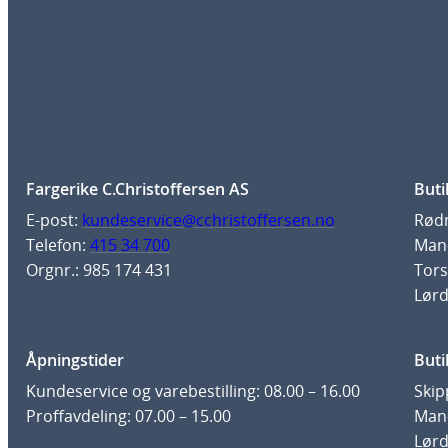
Fargerike C.Christoffersen AS
Buti
E-post:
kundeservice@cchristoffersen.no
Rødm
Telefon:
415 34 700
Man-
Orgnr.: 985 174 431
Tors
Lørd
Åpningstider
Buti
Kundeservice og varebestilling: 08.00 – 16.00
Skip
Proffavdeling: 07.00 – 15.00
Man-
Lørd