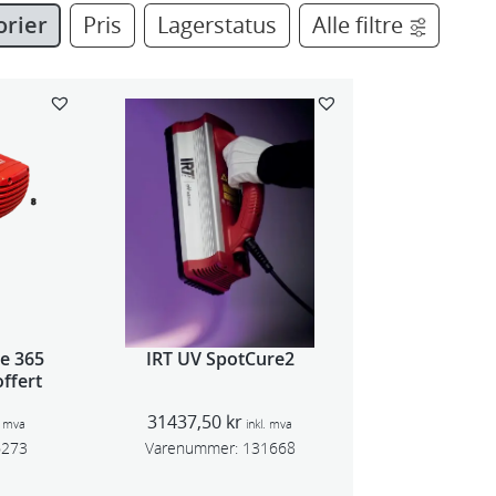
orier
Pris
Lagerstatus
Alle filtre
e 365
IRT UV SpotCure2
ffert
31437,50
kr
. mva
inkl. mva
6273
Varenummer:
131668