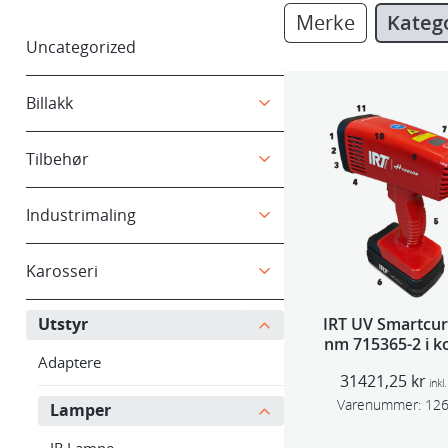
Merke
Kateg
Uncategorized
Billakk
Tilbehør
Industrimaling
Karosseri
Utstyr
IRT UV Smartcur
nm 715365-2 i ko
Adaptere
31421,25
kr
inkl
Varenummer:
12
Lamper
IR Lampe