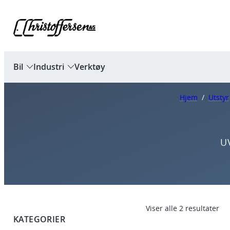
Bil
Industri
Verktøy
Hjem
/
Utstyr
U
Viser alle 2 resultater
KATEGORIER