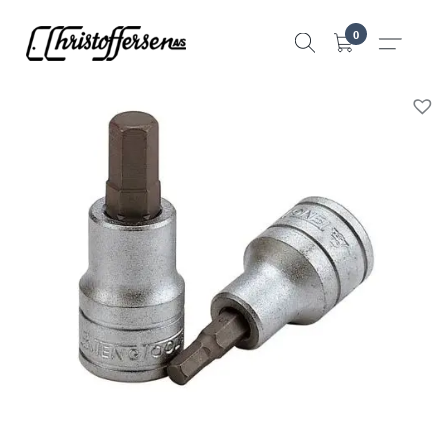
Hopp
0
til
innhold