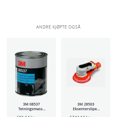
ANDRE KJØPTE OGSÅ
3M 08537
3M 28503
Tetningsmasse
Eksentersliper
1kg boks
f/sentr.avsug