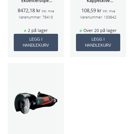
Eksentersliper
Kappeskive
f/sentralavs
75x1x9,53mm
8472,18
kr
108,59
kr
3mm slag
5stk/pk pris/stk
inkl. mva
inkl. mva
70×198
Varenummer:
78410
Varenummer:
103642
2 på lager
Over 20 på lager
LEGG I
LEGG I
HANDLEKURV
HANDLEKURV