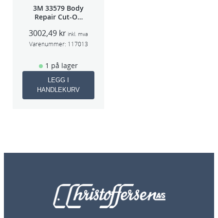
3M 33579 Body
Repair Cut-Off
Wheel Tool
3002,49
kr
75mm
inkl. mva
Varenummer:
117013
1 på lager
LEGG I
HANDLEKURV