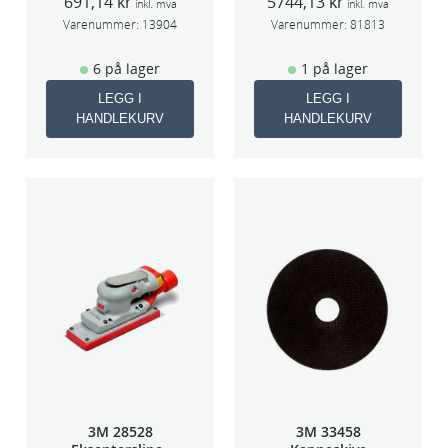
691,14
kr
5744,13
kr
5mm slag
inkl. mva
inkl. mva
75mm
Varenummer:
13904
Varenummer:
81813
6 på lager
1 på lager
LEGG I
LEGG I
HANDLEKURV
HANDLEKURV
3M 28528
3M 33458