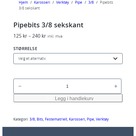
Hjem
/
Karosseri
/
Verktøy
/
Pipe
/
3/8
/
Pipebits
3/8 sekskant
Pipebits 3/8 sekskant
P
125
kr
–
240
kr
inkl. mva
r
STØRRELSE
i
s
o
m
r
P
å
i
d
p
Legg i handlekurv
e
e
:
b
1
i
Kategori:
3/8
, 
Bits
, 
Festematriell
, 
Karosseri
, 
Pipe
, 
Verktøy
2
t
5
s