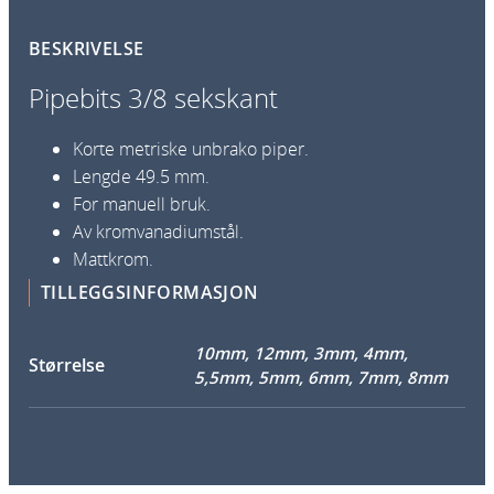
3
BESKRIVELSE
k
/
r
8
Pipebits 3/8 sekskant
t
s
i
e
Korte metriske unbrako piper.
l
k
Lengde 49.5 mm.
2
s
For manuell bruk.
4
k
Av kromvanadiumstål.
0
a
Mattkrom.
n
TILLEGGSINFORMASJON
k
t
r
a
10mm, 12mm, 3mm, 4mm,
n
Størrelse
5,5mm, 5mm, 6mm, 7mm, 8mm
t
a
l
l