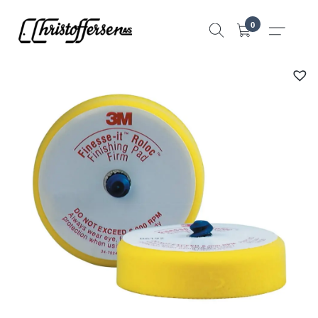
Hopp
0
til
innhold