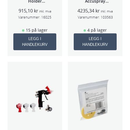
Holder
Accuspray
f/lakksprøyte
sprøytepistol
915,10
kr
4235,34
kr
HG14
inkl. mva
inkl. mva
Varenummer:
16025
Varenummer:
103563
15 på lager
4 på lager
LEGG I
LEGG I
HANDLEKURV
HANDLEKURV