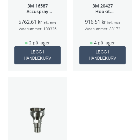
3M 16587
3M 20427
Accuspray
Hookit
Spray gun kit
Bakplate for
5762,61
kr
916,51
kr
HGP
50663
inkl. mva
inkl. mva
Varenummer:
109326
Varenummer:
83172
2 på lager
4 på lager
LEGG I
LEGG I
HANDLEKURV
HANDLEKURV