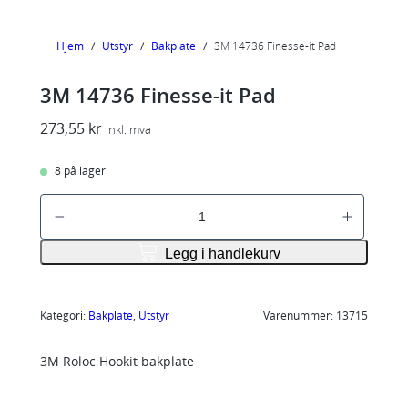
Hjem
/
Utstyr
/
Bakplate
/
3M 14736 Finesse-it Pad
3M 14736 Finesse-it Pad
273,55
kr
inkl. mva
8 på lager
3
M
1
Legg i handlekurv
4
7
3
Kategori:
Bakplate
, 
Utstyr
Varenummer:
13715
6
3M Roloc Hookit bakplate
F
i