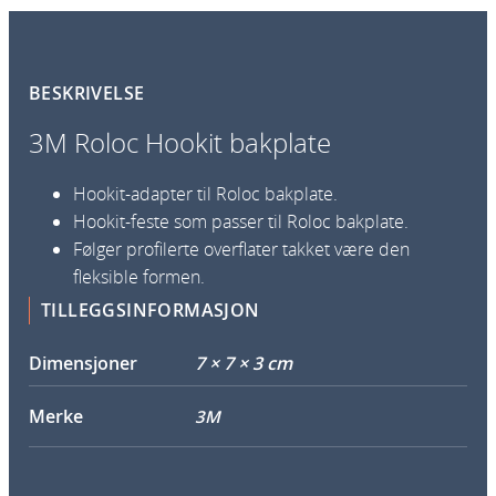
n
e
s
s
BESKRIVELSE
e
3M Roloc Hookit bakplate
-
i
Hookit-adapter til Roloc bakplate.
t
Hookit-feste som passer til Roloc bakplate.
P
Følger profilerte overflater takket være den
a
fleksible formen.
d
a
TILLEGGSINFORMASJON
n
t
Dimensjoner
7 × 7 × 3 cm
a
l
Merke
3M
l