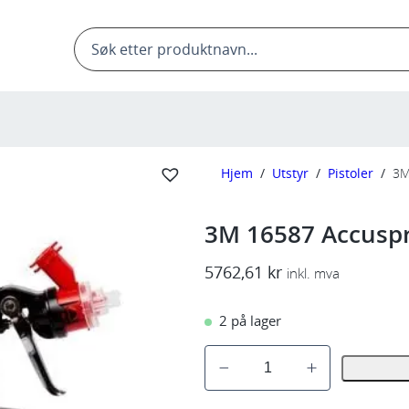
Products
search
Hjem
/
Utstyr
/
Pistoler
/
3M
3M 16587 Accuspr
5762,61
kr
inkl. mva
2 på lager
3
M
1