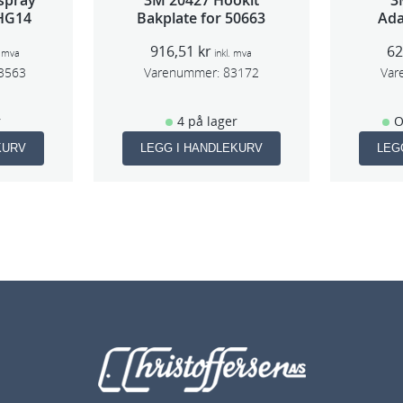
spray
3M 20427 Hookit
3
 HG14
Bakplate for 50663
Ada
916,51
kr
6
. mva
inkl. mva
3563
Varenummer:
83172
Var
r
4 på lager
O
KURV
LEGG I HANDLEKURV
LEG