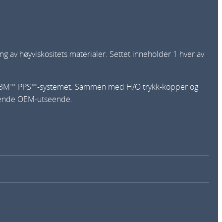
 av høyviskositets materialer. Settet inneholder 1 hver av
 med 3M™ PPS™-systemet. Sammen med H/O trykk-kopper og
tchende OEM-utseende.