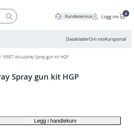
0
Kundeservice
Logg inn
Datablader
Om oss
Kursportal
 16587 Accuspray Spray gun kit HGP
ay Spray gun kit HGP
Legg i handlekurv