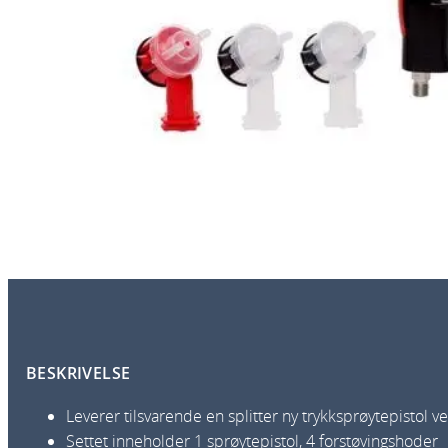
BESKRIVELSE
Leverer tilsvarende en splitter ny trykksprøytepistol v
Settet inneholder 1 sprøytepistol, 4 forstøvingshoder