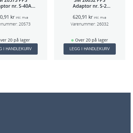
M 20573 PPS
3M 26032 PPS
ptor nr. S-40A
Adaptor nr. S-2
(Sata 5000)
(Iwata W400/FX
20,91
kr
620,91
kr
SPG500)
inkl. mva
inkl. mva
enummer:
20573
Varenummer:
26032
ver 20 på lager
Over 20 på lager
G I HANDLEKURV
LEGG I HANDLEKURV