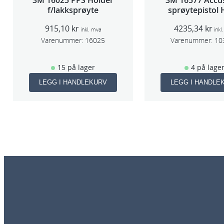
3M 16025 PPS Holder
3M 16577 Accu
f/lakksprøyte
sprøytepistol
915,10
kr
4235,34
kr
inkl. mva
inkl
Varenummer:
16025
Varenummer:
10
15 på lager
4 på lage
LEGG I HANDLEKURV
LEGG I HANDLE