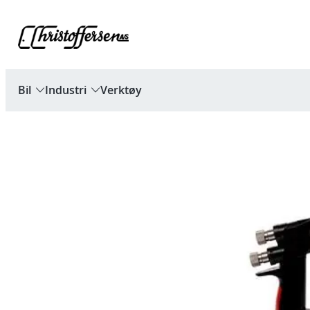
Hopp
til
innhold
Bil
Industri
Verktøy