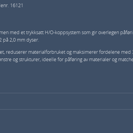
lenr. 16121
a
y
g
men med et trykksatt H/O-koppsystem som gir overlegen påføring
u
 2 på 2,0 mm dyser.
n
k
ktivitet, reduserer materialforbruket og maksimerer fordelene
i
mønstre og strukturer, ideelle for påføring av materialer og ma
t
H
G
P
a
n
t
a
l