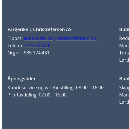
Fargerike C.Christoffersen AS
Buti
E-post:
kundeservice@cchristoffersen.no
Rødm
Telefon:
415 34 700
Man-
Orgnr.: 985 174 431
Tors
Lørd
Åpningstider
Buti
Kundeservice og varebestilling: 08.00 – 16.00
Skip
Proffavdeling: 07.00 – 15.00
Man-
Lørd