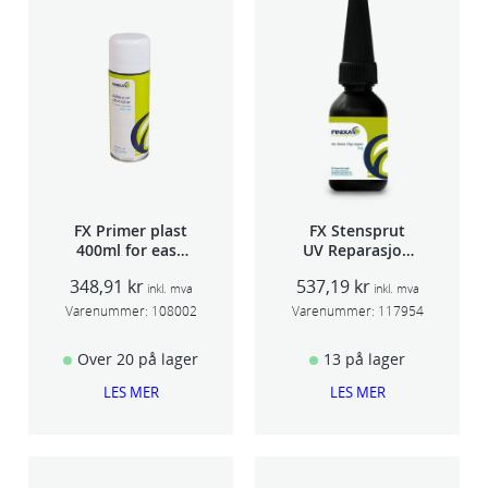
FX Primer plast
FX Stensprut
400ml for easy
UV Reparasjon
seam sealer
SCU 20
348,91
kr
537,19
kr
TSP 030
inkl. mva
inkl. mva
Varenummer:
108002
Varenummer:
117954
Over 20 på lager
13 på lager
LES MER
LES MER