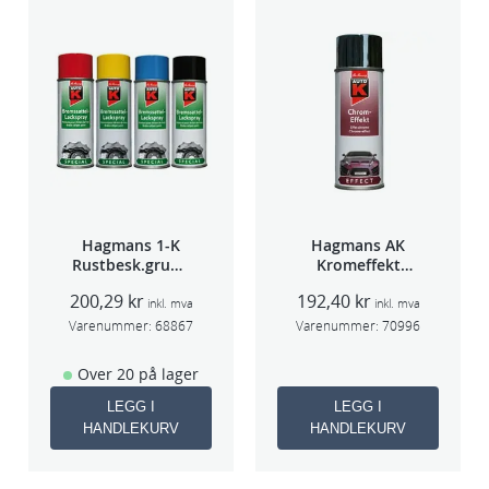
Hagmans 1-K
Hagmans AK
Rustbesk.grunn
Kromeffekt
ing Rød 400ml
Silver
200,29
kr
192,40
kr
inkl. mva
inkl. mva
Varenummer:
68867
Varenummer:
70996
Over 20 på lager
LEGG I
LEGG I
HANDLEKURV
HANDLEKURV