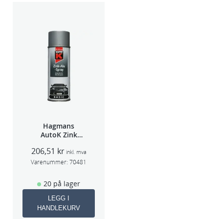
Hagmans
AutoK Zink
Aluspray 400ml
206,51
kr
inkl. mva
Varenummer:
70481
20 på lager
LEGG I
HANDLEKURV