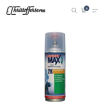
Hopp
0
til
innhold