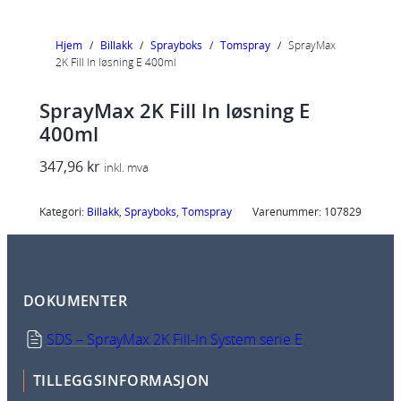
Hjem
/
Billakk
/
Sprayboks
/
Tomspray
/
SprayMax
2K Fill In løsning E 400ml
SprayMax 2K Fill In løsning E
400ml
347,96
kr
inkl. mva
Kategori:
Billakk
, 
Sprayboks
, 
Tomspray
Varenummer:
107829
DOKUMENTER
SDS – SprayMax 2K Fill-In System serie E
TILLEGGSINFORMASJON