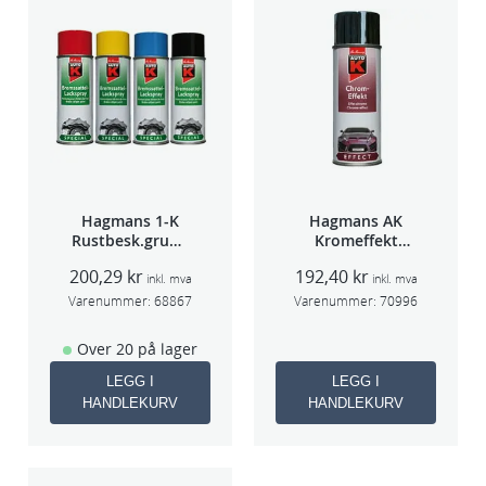
Hagmans 1-K
Hagmans AK
Rustbesk.grunn
Kromeffekt
ing Rød 400ml
Silver
200,29
kr
192,40
kr
inkl. mva
inkl. mva
Varenummer:
68867
Varenummer:
70996
Over 20 på lager
LEGG I
LEGG I
HANDLEKURV
HANDLEKURV