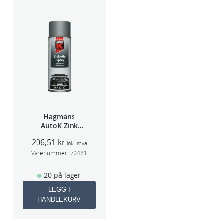
Hagmans
AutoK Zink
Aluspray 400ml
206,51
kr
inkl. mva
Varenummer:
70481
20 på lager
LEGG I
HANDLEKURV