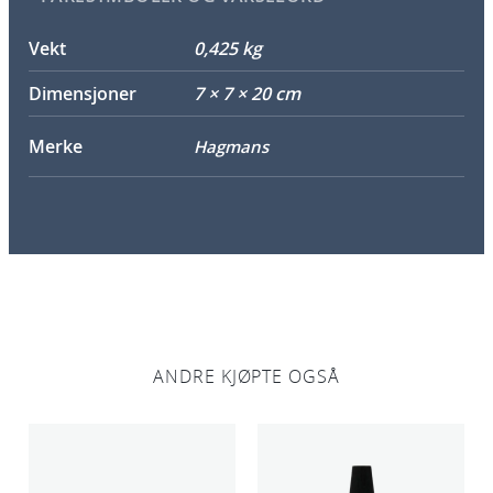
v
Vekt
0,425 kg
m
a
Dimensjoner
7 × 7 × 20 cm
t
t
Merke
Hagmans
4
0
0
m
l
a
n
t
ANDRE KJØPTE OGSÅ
a
l
l