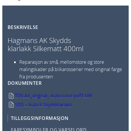
K
S
k
BESKRIVELSE
y
d
Hagmans AK Skydds
d
klarlakk Silkematt 400ml
s
K
Reparasjon av små, mellomstore og store
l
malingskader på bilkarosserier med original farge
a
fra produsenten
r
DOKUMENTER
l
a
TDS-AK_original_-Auto-color.pdf
3 MB
k
SDS – Auto-K Skyddklarlakk
k
H
TILLEGGSINFORMASJON
a
FARESYMBOLER OG VARSELORD
l