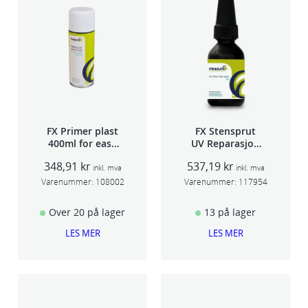
FX Primer plast
FX Stensprut
400ml for easy
UV Reparasjon
seam sealer
SCU 20
348,91
kr
537,19
kr
TSP 030
inkl. mva
inkl. mva
Varenummer:
108002
Varenummer:
117954
Over 20 på lager
13 på lager
LES MER
LES MER