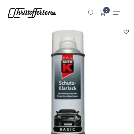
Hopp
0
til
innhold