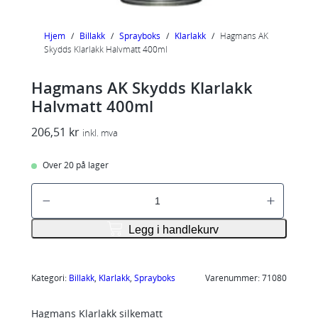
Hjem
/
Billakk
/
Sprayboks
/
Klarlakk
/
Hagmans AK
Skydds Klarlakk Halvmatt 400ml
Hagmans AK Skydds Klarlakk
Halvmatt 400ml
206,51
kr
inkl. mva
Over 20 på lager
H
a
g
Legg i handlekurv
m
a
n
Kategori:
Billakk
, 
Klarlakk
, 
Sprayboks
Varenummer:
71080
s
Hagmans Klarlakk silkematt
A