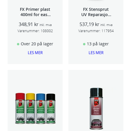
FX Primer plast
FX Stensprut
400ml for easy
UV Reparasjon
seam sealer
SCU 20
348,91
kr
537,19
kr
TSP 030
inkl. mva
inkl. mva
Varenummer:
108002
Varenummer:
117954
Over 20 på lager
13 på lager
LES MER
LES MER