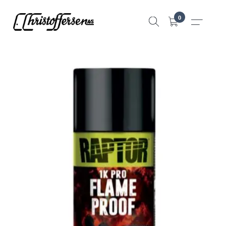
Hopp
0
til
innhold