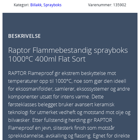
Kategori:
Billakk
, 
Sprayboks
Varenummer:
135902
BESKRIVELSE
Raptor Flammebestandig sprayboks
1000ºC 400ml Flat Sort
RAPTOR Flameproof gir ekstrem beskyttelse mot
temperaturer opp til 1000°C, noe som gjør den ideell
for eksosmanifolder, samlerør, eksossystemer og andre
komponenter utsatt for intens varme. Dette
førsteklasses belegget bruker avansert keramisk
teknologi for utmerket vedheft og motstand mot olje og
bilvæsker. Etter fullstendig herding gir RAPTOR
Flameproof en jevn, slitesterk finish som motstår
sprekkdannelse, avskalling og flassing. Egnet for direkte