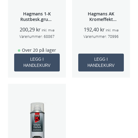
Hagmans 1-K
Hagmans AK
Rustbesk.grunn
Kromeffekt
ing Rød 400ml
Silver
200,29
kr
192,40
kr
inkl. mva
inkl. mva
Varenummer:
68867
Varenummer:
70996
Over 20 på lager
LEGG I
LEGG I
HANDLEKURV
HANDLEKURV