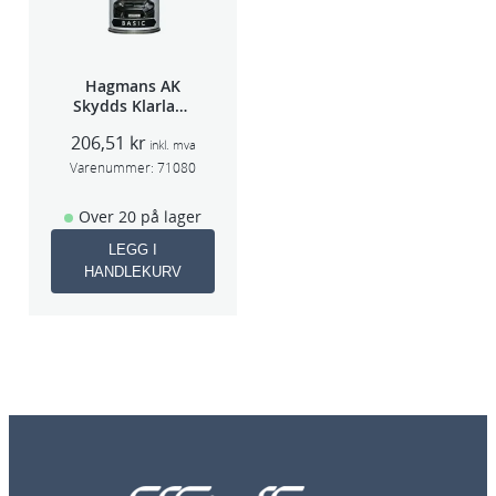
Hagmans AK
Skydds Klarlakk
Halvmatt 400ml
206,51
kr
inkl. mva
Varenummer:
71080
Over 20 på lager
LEGG I
HANDLEKURV