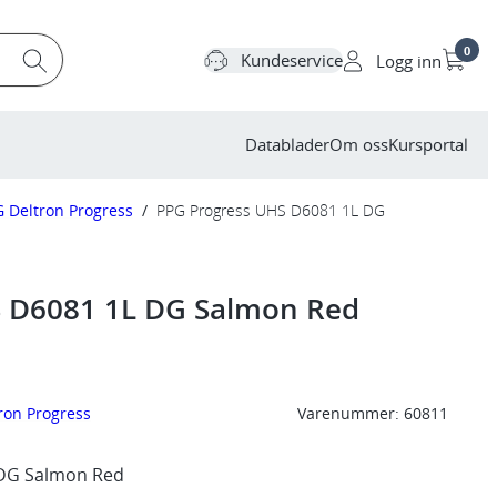
0
Kundeservice
Logg inn
Datablader
Om oss
Kursportal
 Deltron Progress
/
PPG Progress UHS D6081 1L DG
S D6081 1L DG Salmon Red
ron Progress
Varenummer:
60811
DG Salmon Red