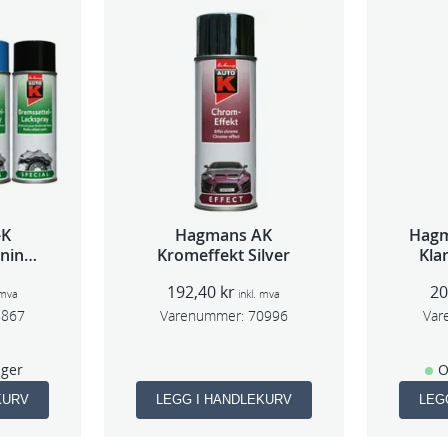
-K
Hagmans AK
Hagm
ning
Kromeffekt Silver
Kla
l
192,40
kr
2
 mva
inkl. mva
8867
Varenummer:
70996
Var
ager
O
KURV
LEGG I HANDLEKURV
LEG