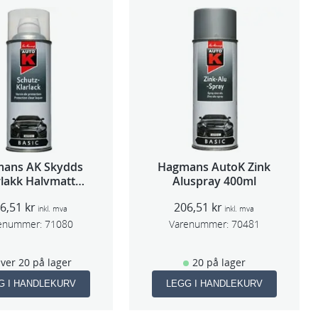
ans AK Skydds
Hagmans AutoK Zink
rlakk Halvmatt
Aluspray 400ml
400ml
06,51
kr
206,51
kr
inkl. mva
inkl. mva
enummer:
71080
Varenummer:
70481
ver 20 på lager
20 på lager
G I HANDLEKURV
LEGG I HANDLEKURV