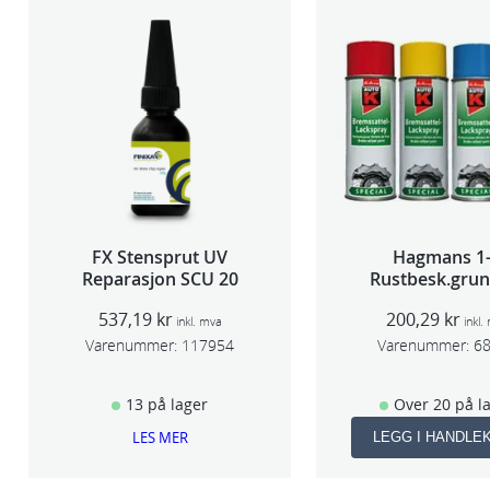
FX Stensprut UV
Hagmans 1
Reparasjon SCU 20
Rustbesk.grun
Rød 400m
537,19
kr
200,29
kr
inkl. mva
inkl.
Varenummer:
117954
Varenummer:
6
13 på lager
Over 20 på l
LES MER
LEGG I HANDLE