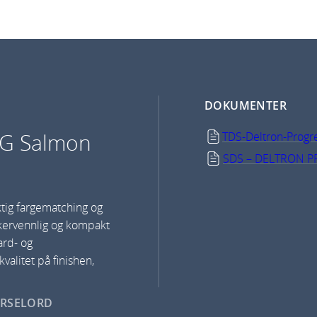
DOKUMENTER
DG Salmon
TDS-Deltron-Prog
SDS – DELTRON 
tig fargematching og
kervennlig og kompakt
ard- og
valitet på finishen,
ARSELORD