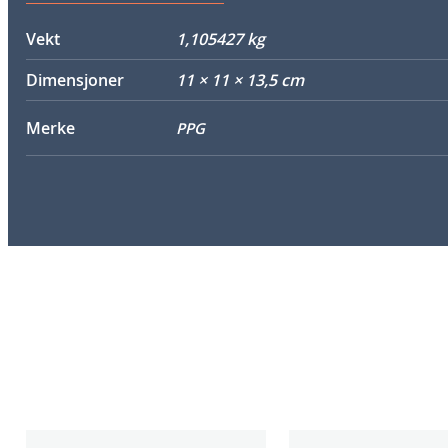
Vekt
1,105427 kg
Dimensjoner
11 × 11 × 13,5 cm
Merke
PPG