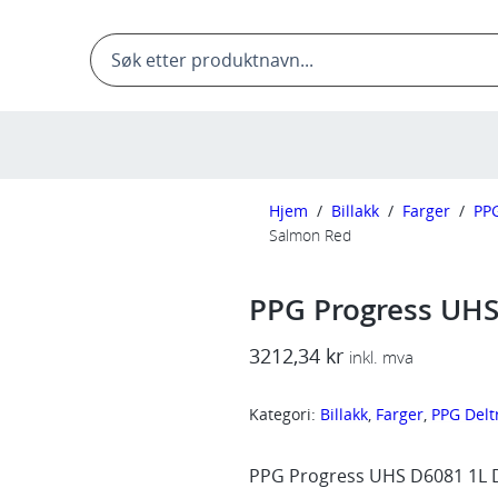
Products
search
Hjem
/
Billakk
/
Farger
/
PPG
Salmon Red
PPG Progress UH
3212,34
kr
inkl. mva
Kategori:
Billakk
, 
Farger
, 
PPG Delt
PPG Progress UHS D6081 1L 