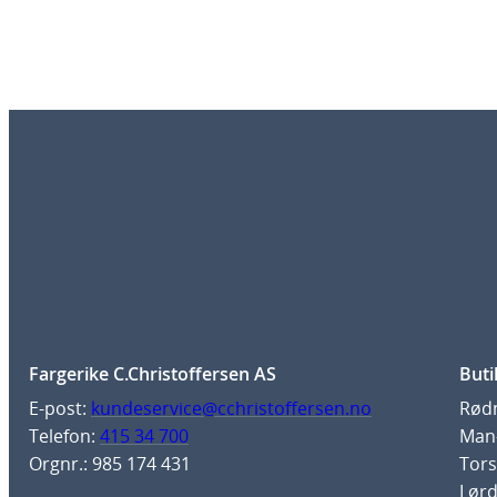
Fargerike C.Christoffersen AS
Buti
E-post:
kundeservice@cchristoffersen.no
Rødm
Telefon:
415 34 700
Man-
Orgnr.: 985 174 431
Tors
Lørd