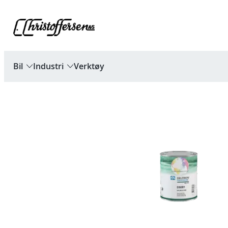
Hopp
til
innhold
Bil
Industri
Verktøy