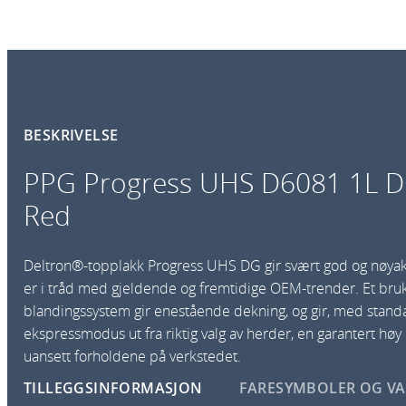
BESKRIVELSE
PPG Progress UHS D6081 1L 
Red
Deltron®-
topplakk Progress UHS DG gir svært god og nøyak
er i tråd med gjeldende og fremtidige OEM-trender. Et bru
blandingssystem gir enestående dekning, og gir, med stand
ekspressmodus ut fra riktig valg av herder, en garantert høy k
uansett forholdene på verkstedet.
TILLEGGSINFORMASJON
FARESYMBOLER OG V