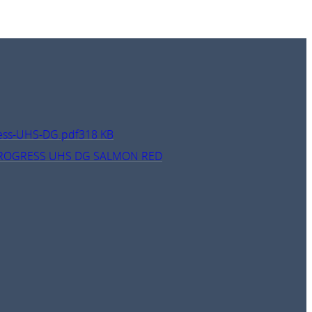
ress-UHS-DG.pdf
318 KB
PROGRESS UHS DG SALMON RED