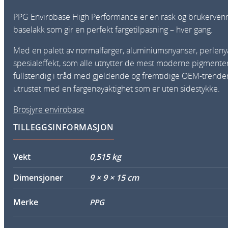
PPG Envirobase High Performance er en rask og brukervenn
baselakk som gir en perfekt fargetilpasning – hver gang.
Med en palett av normalfarger, aluminiumsnyanser, perlen
spesialeffekt, som alle utnytter de mest moderne pigment
fullstendig i tråd med gjeldende og fremtidige OEM-trende
utrustet med en fargenøyaktighet som er uten sidestykke.
Brosjyre envirobase
TILLEGGSINFORMASJON
Vekt
0,515 kg
Dimensjoner
9 × 9 × 15 cm
Merke
PPG