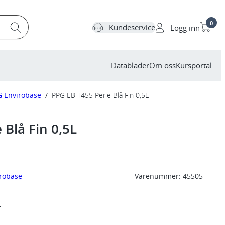
0
Kundeservice
Logg inn
Datablader
Om oss
Kursportal
G Envirobase
/
PPG EB T455 Perle Blå Fin 0,5L
 Blå Fin 0,5L
robase
Varenummer:
45505
L