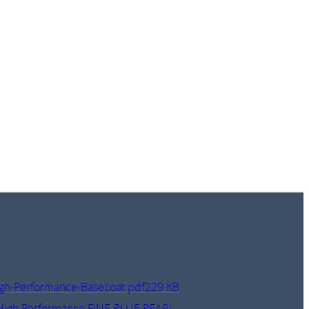
gh-Performance-Basecoat.pdf
229 KB
 High Performance FINE BLUE PEARL