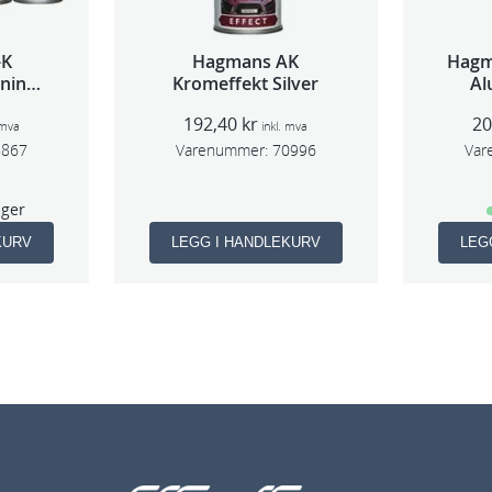
-K
Hagmans AK
Hagm
ning
Kromeffekt Silver
Al
l
192,40
kr
2
 mva
inkl. mva
8867
Varenummer:
70996
Var
ager
KURV
LEGG I HANDLEKURV
LEG