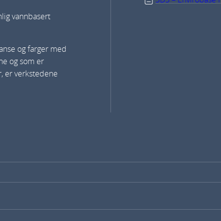
lig vannbasert
yanse og farger med
ene og som er
r, er verkstedene