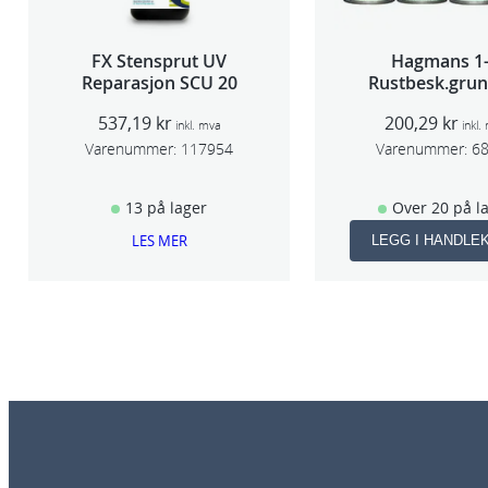
FX Stensprut UV
Hagmans 1
Reparasjon SCU 20
Rustbesk.grun
Rød 400m
537,19
kr
200,29
kr
inkl. mva
inkl.
Varenummer:
117954
Varenummer:
6
13 på lager
Over 20 på l
LES MER
LEGG I HANDLE