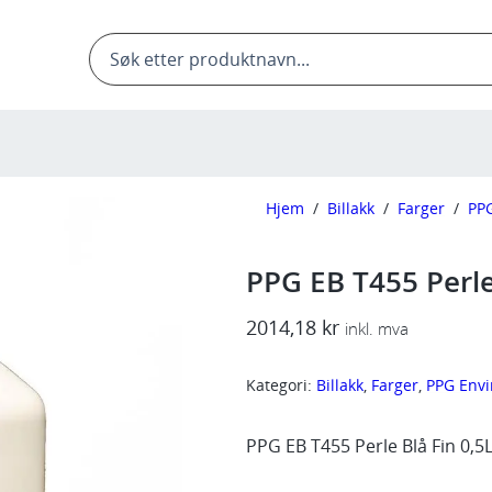
Products
search
Hjem
/
Billakk
/
Farger
/
PP
PPG EB T455 Perle
2014,18
kr
inkl. mva
Kategori:
Billakk
, 
Farger
, 
PPG Envi
PPG EB T455 Perle Blå Fin 0,5