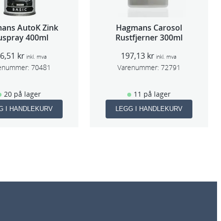
ans AutoK Zink
Hagmans Carosol
uspray 400ml
Rustfjerner 300ml
06,51
kr
197,13
kr
inkl. mva
inkl. mva
enummer:
70481
Varenummer:
72791
20 på lager
11 på lager
G I HANDLEKURV
LEGG I HANDLEKURV