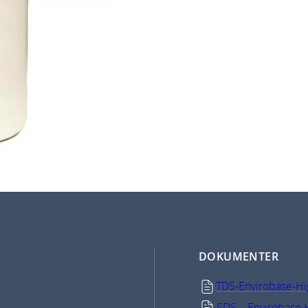
DOKUMENTER
TDS-Envirobase-Hi
SDS – Envirobase