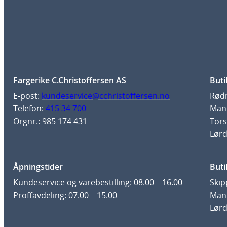
Fargerike C.Christoffersen AS
Buti
E-post:
kundeservice@cchristoffersen.no
Rødm
Telefon:
415 34 700
Man-
Orgnr.: 985 174 431
Tors
Lørd
Åpningstider
Buti
Kundeservice og varebestilling: 08.00 – 16.00
Skip
Proffavdeling: 07.00 – 15.00
Man-
Lørd