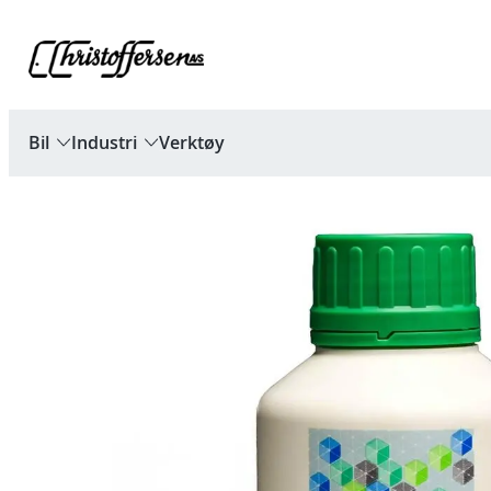
Hopp
til
innhold
Bil
Industri
Verktøy