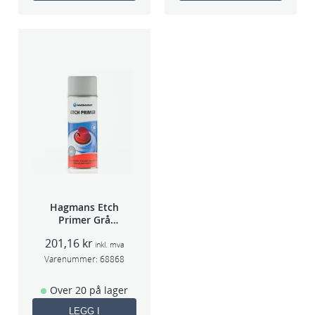
Hagmans Etch
Primer Grå
400ml
201,16
kr
inkl. mva
Varenummer:
68868
Over 20 på lager
LEGG I