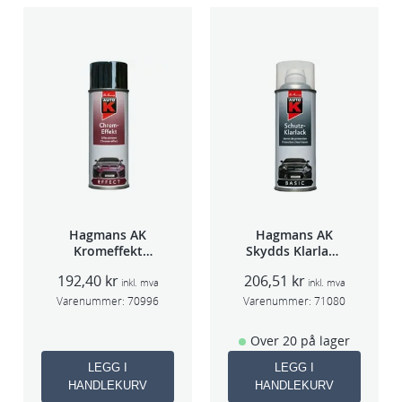
Hagmans AK
Hagmans AK
Kromeffekt
Skydds Klarlakk
Silver
Halvmatt 400ml
192,40
kr
206,51
kr
inkl. mva
inkl. mva
Varenummer:
70996
Varenummer:
71080
Over 20 på lager
LEGG I
LEGG I
HANDLEKURV
HANDLEKURV