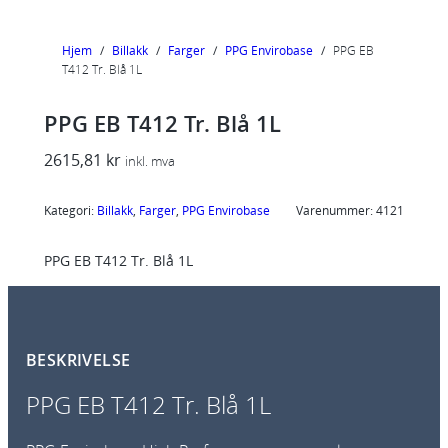
Hjem
/
Billakk
/
Farger
/
PPG Envirobase
/
PPG EB
T412 Tr. Blå 1L
PPG EB T412 Tr. Blå 1L
2615,81
kr
inkl. mva
Kategori:
Billakk
, 
Farger
, 
PPG Envirobase
Varenummer:
4121
PPG EB T412 Tr. Blå 1L
BESKRIVELSE
PPG EB T412 Tr. Blå 1L