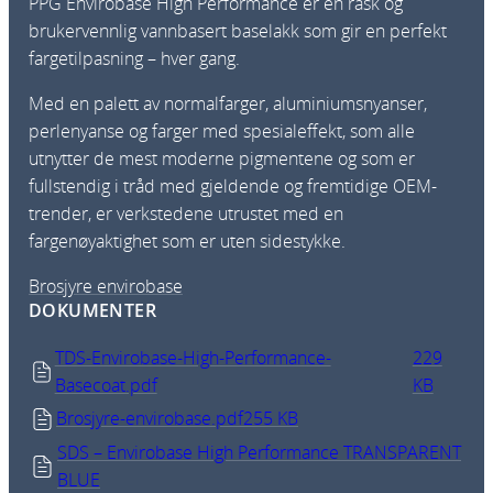
PPG Envirobase High Performance er en rask og
brukervennlig vannbasert baselakk som gir en perfekt
fargetilpasning – hver gang.
Med en palett av normalfarger, aluminiumsnyanser,
perlenyanse og farger med spesialeffekt, som alle
utnytter de mest moderne pigmentene og som er
fullstendig i tråd med gjeldende og fremtidige OEM-
trender, er verkstedene utrustet med en
fargenøyaktighet som er uten sidestykke.
Brosjyre envirobase
DOKUMENTER
TDS-Envirobase-High-Performance-
229
Basecoat.pdf
KB
Brosjyre-envirobase.pdf
255 KB
SDS – Envirobase High Performance TRANSPARENT
BLUE