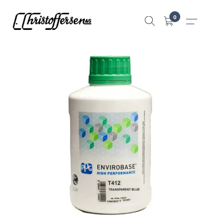
Hopp
0
til
innhold