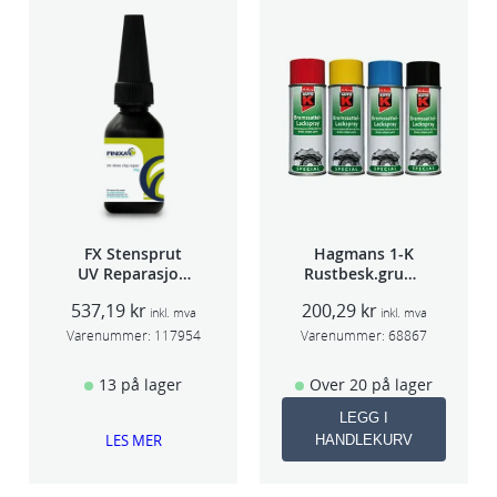
FX Stensprut
Hagmans 1-K
UV Reparasjon
Rustbesk.grunn
SCU 20
ing Rød 400ml
537,19
kr
200,29
kr
inkl. mva
inkl. mva
Varenummer:
117954
Varenummer:
68867
13 på lager
Over 20 på lager
LEGG I
LES MER
HANDLEKURV