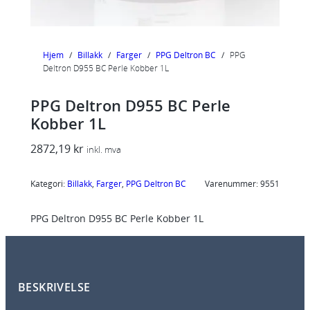
Hjem
/
Billakk
/
Farger
/
PPG Deltron BC
/
PPG
Deltron D955 BC Perle Kobber 1L
PPG Deltron D955 BC Perle
Kobber 1L
2872,19
kr
inkl. mva
Kategori:
Billakk
, 
Farger
, 
PPG Deltron BC
Varenummer:
9551
PPG Deltron D955 BC Perle Kobber 1L
BESKRIVELSE