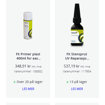
FX Primer plast
FX Stensprut
400ml for easy
UV Reparasjon
seam sealer
SCU 20
348,91
kr
537,19
kr
TSP 030
inkl. mva
inkl. mva
Varenummer:
108002
Varenummer:
117954
Over 20 på lager
13 på lager
LES MER
LES MER