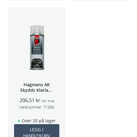
Hagmans AK
Skydds Klarlakk
Halvmatt 400ml
206,51
kr
inkl. mva
Varenummer:
71080
Over 20 på lager
LEGG I
HANDLEKURV