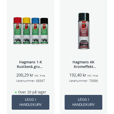
Hagmans 1-K
Hagmans AK
Rustbesk.grunn
Kromeffekt
ing Rød 400ml
Silver
200,29
kr
192,40
kr
inkl. mva
inkl. mva
Varenummer:
68867
Varenummer:
70996
Over 20 på lager
LEGG I
LEGG I
HANDLEKURV
HANDLEKURV