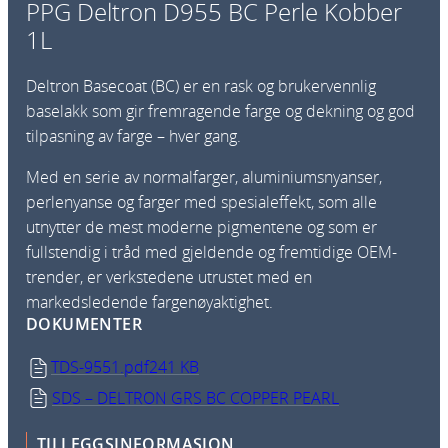
PPG Deltron D955 BC Perle Kobber
1L
Deltron Basecoat (BC) er en rask og brukervennlig
baselakk som gir fremragende farge og dekning og god
tilpasning av farge – hver gang.
Med en serie av normalfarger, aluminiumsnyanser,
perlenyanse og farger med spesialeffekt, som alle
utnytter de mest moderne pigmentene og som er
fullstendig i tråd med gjeldende og fremtidige OEM-
trender, er verkstedene utrustet med en
markedsledende fargenøyaktighet.
DOKUMENTER
TDS-9551.pdf
241 KB
SDS – DELTRON GRS BC COPPER PEARL
TILLEGGSINFORMASJON