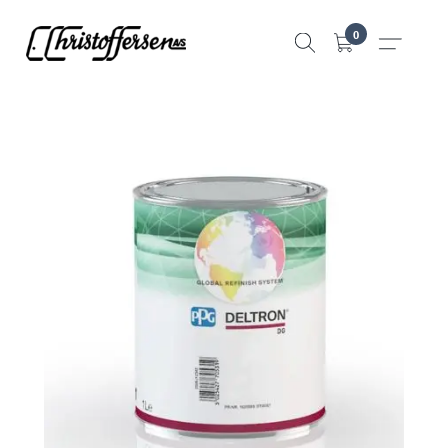
Hopp
0
til
innhold