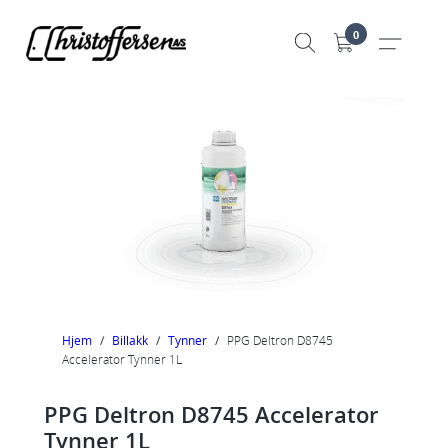
Hopp
0
til
innhold
Hjem
/
Billakk
/
Tynner
/
PPG Deltron D8745
Accelerator Tynner 1L
PPG Deltron D8745 Accelerator
Tynner 1L