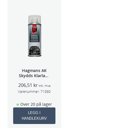
Hagmans AK
Skydds Klarlakk
Halvmatt 400ml
206,51
kr
inkl. mva
Varenummer:
71080
Over 20 på lager
LEGG I
HANDLEKURV