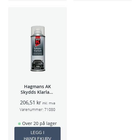
Hagmans AK
Skydds Klarlakk
Halvmatt 400ml
206,51
kr
inkl. mva
Varenummer:
71080
Over 20 på lager
LEGG I
HANDLEKURV