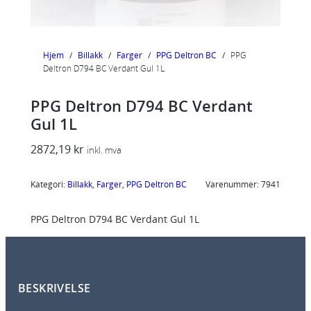
Hjem
/
Billakk
/
Farger
/
PPG Deltron BC
/
PPG
Deltron D794 BC Verdant Gul 1L
PPG Deltron D794 BC Verdant
Gul 1L
2872,19
kr
inkl. mva
Kategori:
Billakk
, 
Farger
, 
PPG Deltron BC
Varenummer:
7941
PPG Deltron D794 BC Verdant Gul 1L
BESKRIVELSE