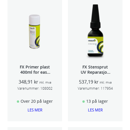
FX Primer plast
FX Stensprut
400ml for easy
UV Reparasjon
seam sealer
SCU 20
348,91
kr
537,19
kr
TSP 030
inkl. mva
inkl. mva
Varenummer:
108002
Varenummer:
117954
Over 20 på lager
13 på lager
LES MER
LES MER