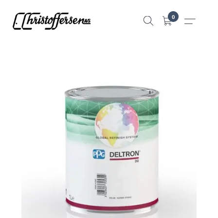
Hopp
0
til
innhold