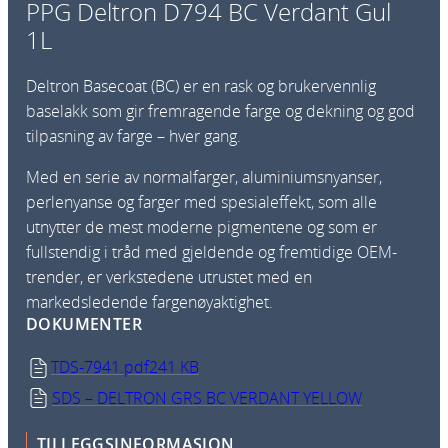
PPG Deltron D794 BC Verdant Gul
1L
Deltron Basecoat (BC) er en rask og brukervennlig
baselakk som gir fremragende farge og dekning og god
tilpasning av farge – hver gang.
Med en serie av normalfarger, aluminiumsnyanser,
perlenyanse og farger med spesialeffekt, som alle
utnytter de mest moderne pigmentene og som er
fullstendig i tråd med gjeldende og fremtidige OEM-
trender, er verkstedene utrustet med en
markedsledende fargenøyaktighet.
DOKUMENTER
TDS-7941.pdf
241 KB
SDS – DELTRON GRS BC VERDANT YELLOW
TILLEGGSINFORMASJON