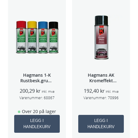
Hagmans 1-K
Hagmans AK
Rustbesk.grunn
Kromeffekt
ing Rød 400ml
Silver
200,29
kr
192,40
kr
inkl. mva
inkl. mva
Varenummer:
68867
Varenummer:
70996
Over 20 på lager
LEGG I
LEGG I
HANDLEKURV
HANDLEKURV