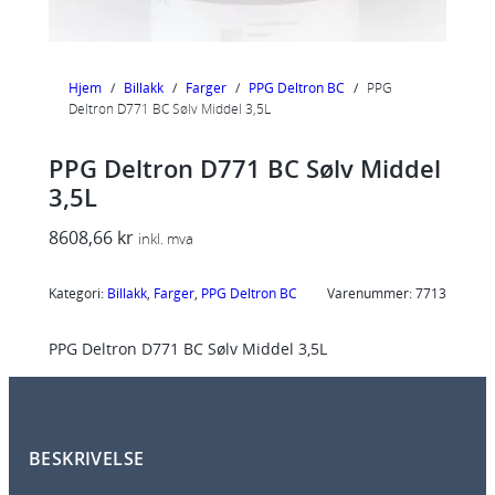
Hjem
/
Billakk
/
Farger
/
PPG Deltron BC
/
PPG
Deltron D771 BC Sølv Middel 3,5L
PPG Deltron D771 BC Sølv Middel
3,5L
8608,66
kr
inkl. mva
Kategori:
Billakk
, 
Farger
, 
PPG Deltron BC
Varenummer:
7713
PPG Deltron D771 BC Sølv Middel 3,5L
BESKRIVELSE