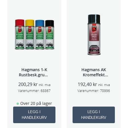
Hagmans 1-K
Hagmans AK
Rustbesk.grunn
Kromeffekt
ing Rød 400ml
Silver
200,29
kr
192,40
kr
inkl. mva
inkl. mva
Varenummer:
68867
Varenummer:
70996
Over 20 på lager
LEGG I
LEGG I
HANDLEKURV
HANDLEKURV