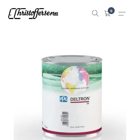
Hopp
0
til
innhold