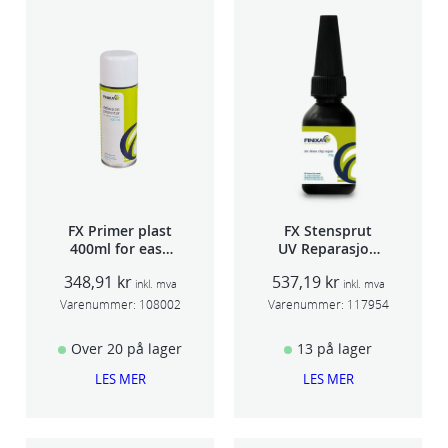
FX Primer plast
FX Stensprut
400ml for easy
UV Reparasjon
seam sealer
SCU 20
348,91
kr
537,19
kr
TSP 030
inkl. mva
inkl. mva
Varenummer:
108002
Varenummer:
117954
Over 20 på lager
13 på lager
LES MER
LES MER