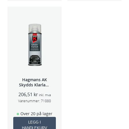
Hagmans AK
Skydds Klarlakk
Halvmatt 400ml
206,51
kr
inkl. mva
Varenummer:
71080
Over 20 på lager
LEGG I
HANDLEKURV