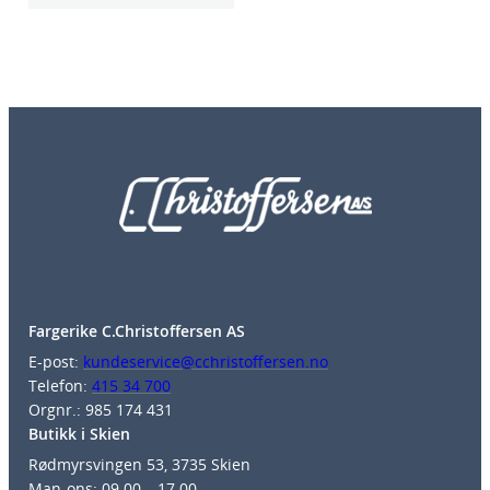
Fargerike C.Christoffersen AS
E-post:
kundeservice@cchristoffersen.no
Telefon:
415 34 700
Orgnr.: 985 174 431
Butikk i Skien
Rødmyrsvingen 53, 3735 Skien
Man-ons: 09.00 – 17.00