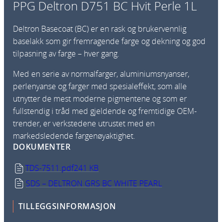
PPG Deltron D751 BC Hvit Perle 1L
Deltron Basecoat (BC) er en rask og brukervennlig
baselakk som gir fremragende farge og dekning og god
tilpasning av farge – hver gang.
Med en serie av normalfarger, aluminiumsnyanser,
perlenyanse og farger med spesialeffekt, som alle
utnytter de mest moderne pigmentene og som er
fullstendig i tråd med gjeldende og fremtidige OEM-
trender, er verkstedene utrustet med en
markedsledende fargenøyaktighet.
DOKUMENTER
TDS-7511.pdf
241 KB
SDS – DELTRON GRS BC WHITE PEARL
TILLEGGSINFORMASJON