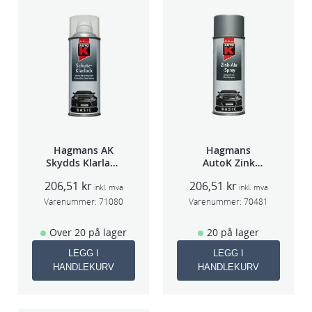
Hagmans AK
Hagmans
Skydds Klarlakk
AutoK Zink
Halvmatt 400ml
Aluspray 400ml
206,51
kr
206,51
kr
inkl. mva
inkl. mva
Varenummer:
71080
Varenummer:
70481
Over 20 på lager
20 på lager
LEGG I
LEGG I
HANDLEKURV
HANDLEKURV