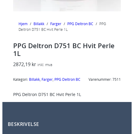
Hjem
/
Billakk
/
Farger
/
PPG Deltron BC
/
PPG
Deltron D751 BC Hvit Perle 1L
PPG Deltron D751 BC Hvit Perle
1L
2872,19
kr
inkl. mva
Kategori:
Billakk
, 
Farger
, 
PPG Deltron BC
Varenummer:
7511
PPG Deltron D751 BC Hvit Perle 1L
BESKRIVELSE