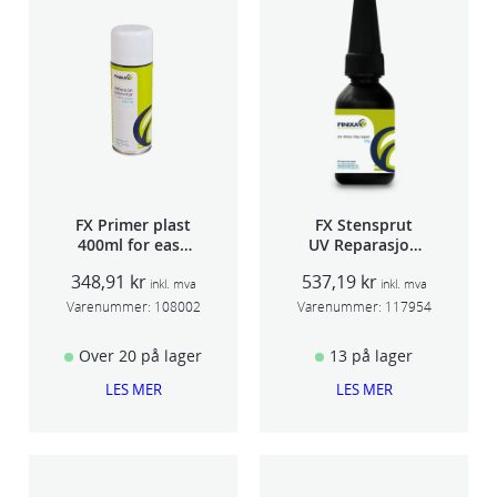
FX Primer plast
FX Stensprut
400ml for easy
UV Reparasjon
seam sealer
SCU 20
348,91
kr
537,19
kr
TSP 030
inkl. mva
inkl. mva
Varenummer:
108002
Varenummer:
117954
Over 20 på lager
13 på lager
LES MER
LES MER