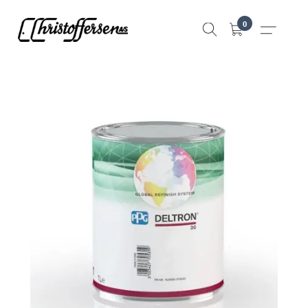
Hopp
0
til
innhold