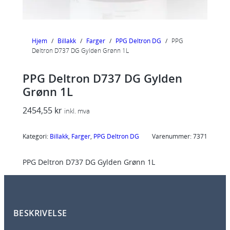
Hjem
/
Billakk
/
Farger
/
PPG Deltron DG
/
PPG
Deltron D737 DG Gylden Grønn 1L
PPG Deltron D737 DG Gylden
Grønn 1L
2454,55
kr
inkl. mva
Kategori:
Billakk
, 
Farger
, 
PPG Deltron DG
Varenummer:
7371
PPG Deltron D737 DG Gylden Grønn 1L
BESKRIVELSE