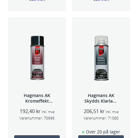
Hagmans AK
Hagmans AK
Kromeffekt
Skydds Klarlakk
Silver
Halvmatt 400ml
192,40
kr
206,51
kr
inkl. mva
inkl. mva
Varenummer:
70996
Varenummer:
71080
Over 20 på lager