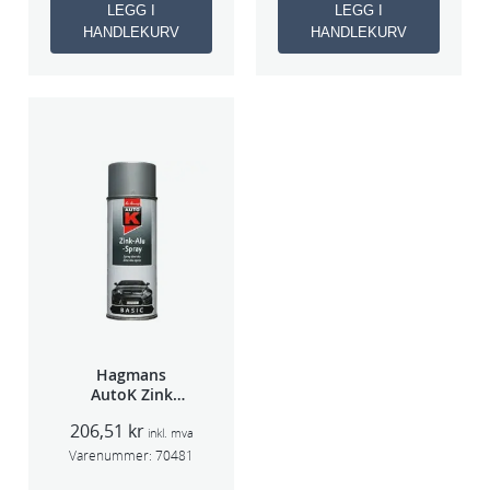
LEGG I
LEGG I
HANDLEKURV
HANDLEKURV
Hagmans
AutoK Zink
Aluspray 400ml
206,51
kr
inkl. mva
Varenummer:
70481