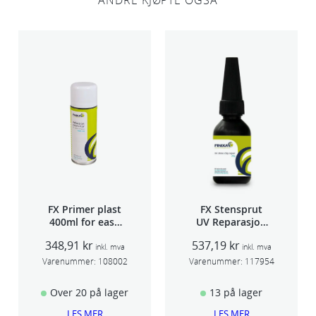
ANDRE KJØPTE OGSÅ
FX Primer plast
FX Stensprut
400ml for easy
UV Reparasjon
seam sealer
SCU 20
348,91
kr
537,19
kr
TSP 030
inkl. mva
inkl. mva
Varenummer:
108002
Varenummer:
117954
Over 20 på lager
13 på lager
LES MER
LES MER