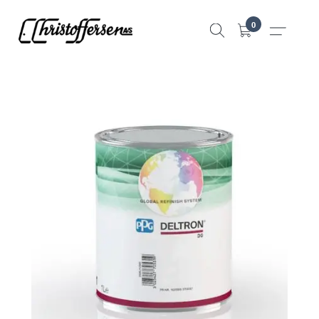
Hopp
0
til
innhold