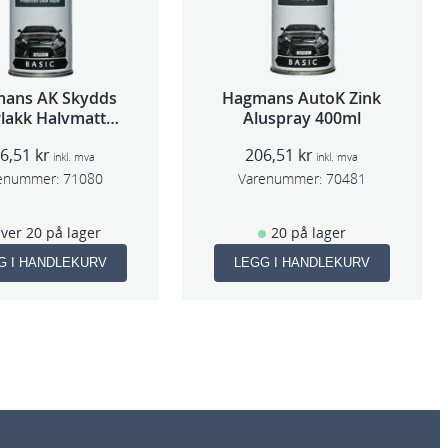
ans AK Skydds
Hagmans AutoK Zink
rlakk Halvmatt
Aluspray 400ml
400ml
06,51
kr
206,51
kr
inkl. mva
inkl. mva
enummer:
71080
Varenummer:
70481
ver 20 på lager
20 på lager
G I HANDLEKURV
LEGG I HANDLEKURV