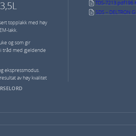
3,5L
TDS-7213.pdf
196 
SDS – DELTRON G
asert topplakk med høy
OEM-lakk.
ruke og som gir
 i tråd med gjeldende
 og ekspressmodus.
resultat av høy kvalitet
ARSELORD