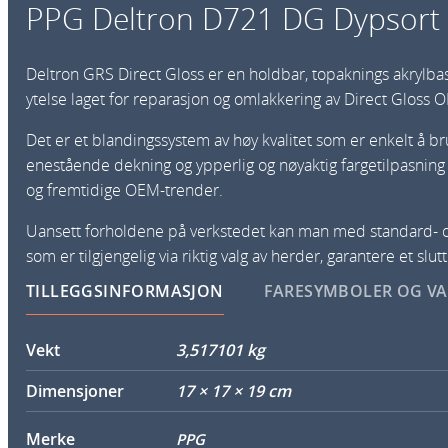
PPG Deltron D721 DG Dypsort 
Deltron GRS Direct Gloss er en holdbar, topaknings akrylb
ytelse laget for reparasjon og omlakkering av Direct Gloss 
Det er et blandingssystem av høy kvalitet som er enkelt å b
enestående dekning og ypperlig og nøyaktig fargetilpasning
og fremtidige OEM-trender.
Uansett forholdene på verkstedet kan man med standard-
som er tilgjengelig via riktig valg av herder, garantere et slutt
TILLEGGSINFORMASJON
FARESYMBOLER OG V
Vekt
3,517101 kg
Dimensjoner
17 × 17 × 19 cm
Merke
PPG