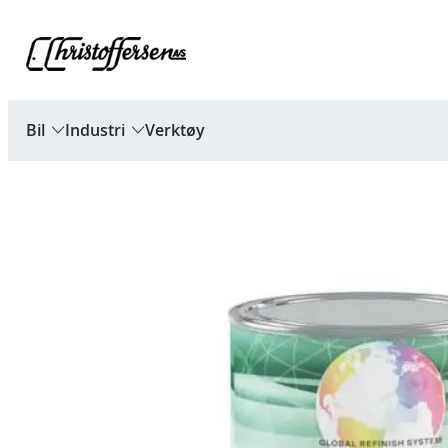
Hopp
til
innhold
Bil
Industri
Verktøy