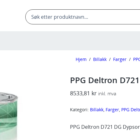
Products
search
Hjem
/
Billakk
/
Farger
/
PP
PPG Deltron D721
8533,81
kr
inkl. mva
Kategori:
Billakk
, 
Farger
, 
PPG Delt
PPG Deltron D721 DG Dypsort