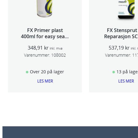
FX Primer plast
FX Stensprut
400ml for easy seam
Reparasjon SC
sealer TSP 030
348,91
kr
537,19
kr
inkl. mva
inkl.
Varenummer:
108002
Varenummer:
11
Over 20 på lager
13 på lage
LES MER
LES MER