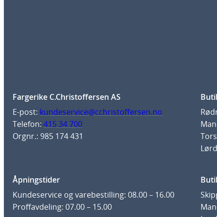
Fargerike C.Christoffersen AS
Buti
E-post:
kundeservice@cchristoffersen.no
Rødm
Telefon:
415 34 700
Man-
Orgnr.: 985 174 431
Tors
Lørd
Åpningstider
Buti
Kundeservice og varebestilling: 08.00 – 16.00
Skip
Proffavdeling: 07.00 – 15.00
Man-