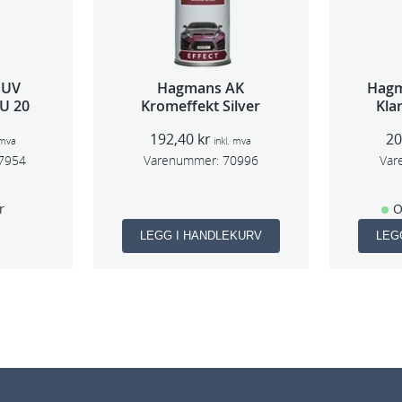
 UV
Hagmans AK
Hagm
U 20
Kromeffekt Silver
Kla
192,40
kr
2
 mva
inkl. mva
7954
Varenummer:
70996
Var
r
O
LEGG I HANDLEKURV
LEG