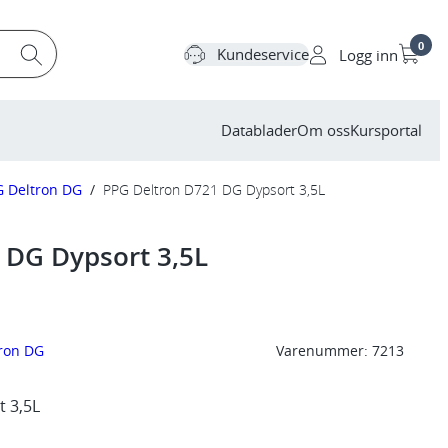
0
Kundeservice
Logg inn
Datablader
Om oss
Kursportal
G Deltron DG
/
PPG Deltron D721 DG Dypsort 3,5L
 DG Dypsort 3,5L
ron DG
Varenummer:
7213
 3,5L