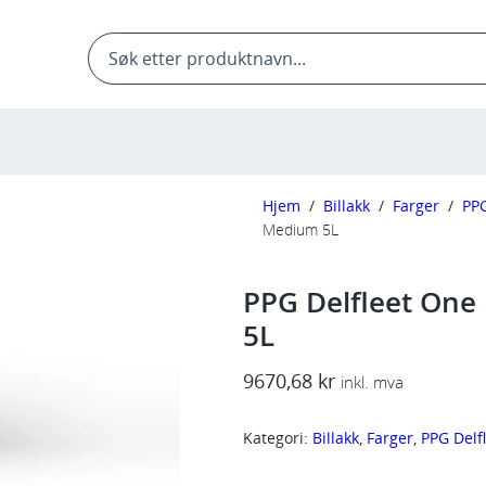
Products
search
Hjem
/
Billakk
/
Farger
/
PPG
Medium 5L
PPG Delfleet One
5L
9670,68
kr
inkl. mva
Kategori:
Billakk
, 
Farger
, 
PPG Delf