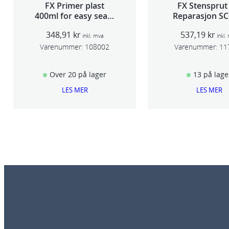
FX Primer plast
FX Stensprut
400ml for easy seam
Reparasjon SC
sealer TSP 030
348,91
kr
537,19
kr
inkl. mva
inkl.
Varenummer:
108002
Varenummer:
11
Over 20 på lager
13 på lage
LES MER
LES MER