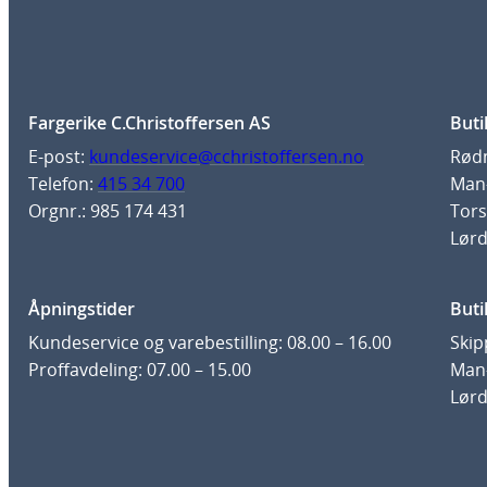
Fargerike C.Christoffersen AS
Buti
E-post:
kundeservice@cchristoffersen.no
Rødm
Telefon:
415 34 700
Man-
Orgnr.: 985 174 431
Tors
Lørd
Åpningstider
Buti
Kundeservice og varebestilling: 08.00 – 16.00
Skip
Proffavdeling: 07.00 – 15.00
Man-
Lørd