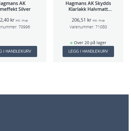
Hagmans AK
Hagmans AK Skydds
meffekt Silver
Klarlakk Halvmatt
400ml
92,40
kr
206,51
kr
inkl. mva
inkl. mva
enummer:
70996
Varenummer:
71080
Over 20 på lager
G I HANDLEKURV
LEGG I HANDLEKURV