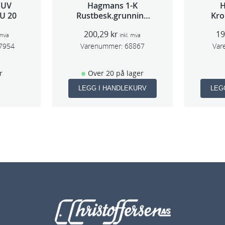
 UV
Hagmans 1-K
U 20
Rustbesk.grunning
Kro
Rød 400ml
200,29
kr
1
 mva
inkl. mva
7954
Varenummer:
68867
Var
r
Over 20 på lager
LEGG I HANDLEKURV
LEG