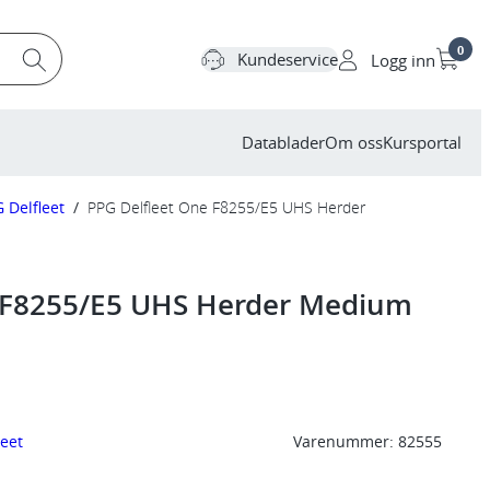
0
Kundeservice
Logg inn
Datablader
Om oss
Kursportal
 Delfleet
/
PPG Delfleet One F8255/E5 UHS Herder
 F8255/E5 UHS Herder Medium
leet
Varenummer:
82555