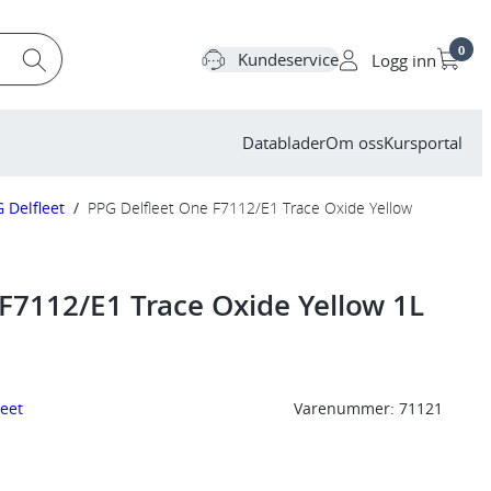
0
Kundeservice
Logg inn
Datablader
Om oss
Kursportal
 Delfleet
/
PPG Delfleet One F7112/E1 Trace Oxide Yellow
F7112/E1 Trace Oxide Yellow 1L
leet
Varenummer:
71121