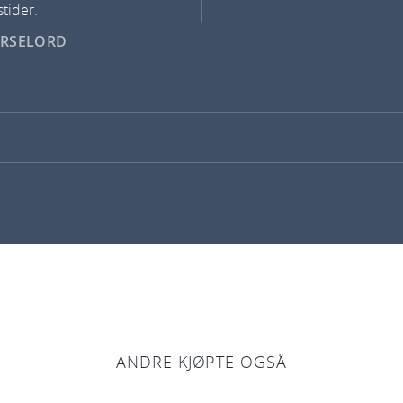
tider.
ARSELORD
ANDRE KJØPTE OGSÅ