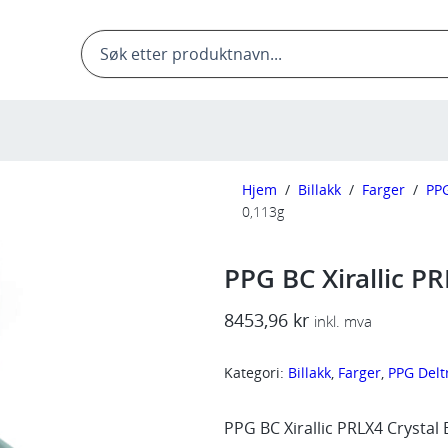
Products
search
Hjem
/
Billakk
/
Farger
/
PPG
0,113g
PPG BC Xirallic PR
8453,96
kr
inkl. mva
Kategori:
Billakk
, 
Farger
, 
PPG Delt
PPG BC Xirallic PRLX4 Crystal 