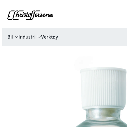
Hopp
til
innhold
Bil
Industri
Verktøy