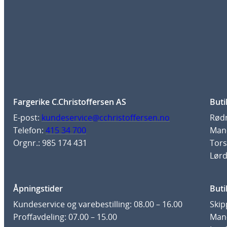
Fargerike C.Christoffersen AS
Buti
E-post:
kundeservice@cchristoffersen.no
Rødm
Telefon:
415 34 700
Man-
Orgnr.: 985 174 431
Tors
Lørd
Åpningstider
Buti
Kundeservice og varebestilling: 08.00 – 16.00
Skip
Proffavdeling: 07.00 – 15.00
Man-