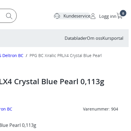
0
Kundeservice
Logg inn
Datablader
Om oss
Kursportal
 Deltron BC
/
PPG BC Xirallic PRLX4 Crystal Blue Pearl
LX4 Crystal Blue Pearl 0,113g
ron BC
Varenummer:
904
Blue Pearl 0,113g