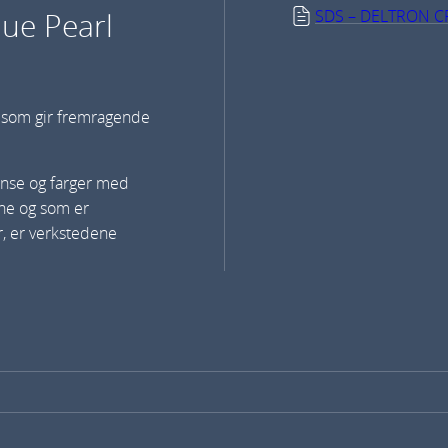
lue Pearl
SDS – DELTRON C
k som gir fremragende
anse og farger med
ene og som er
r, er verkstedene