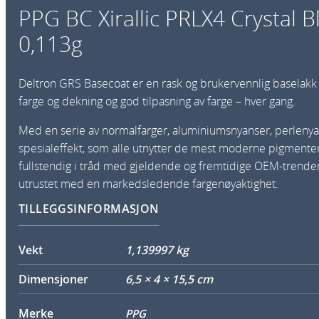
PPG BC Xirallic PRLX4 Crystal B
0,113g
Deltron GRS Basecoat er en rask og brukervennlig baselak
farge og dekning og god tilpasning av farge – hver gang.
Med en serie av normalfarger, aluminiumsnyanser, perleny
spesialeffekt, som alle utnytter de mest moderne pigment
fullstendig i tråd med gjeldende og fremtidige OEM-trende
utrustet med en markedsledende fargenøyaktighet.
TILLEGGSINFORMASJON
Vekt
1,139997 kg
Dimensjoner
6,5 × 4 × 15,5 cm
Merke
PPG