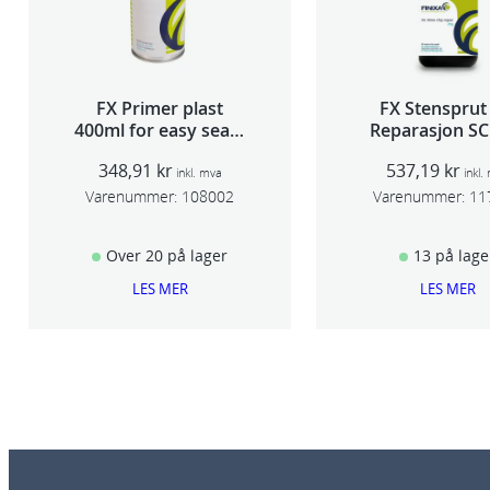
FX Primer plast
FX Stensprut
400ml for easy seam
Reparasjon SC
sealer TSP 030
348,91
kr
537,19
kr
inkl. mva
inkl.
Varenummer:
108002
Varenummer:
11
Over 20 på lager
13 på lage
LES MER
LES MER