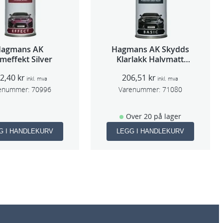
Hagmans AK
Hagmans AK Skydds
meffekt Silver
Klarlakk Halvmatt
400ml
92,40
kr
206,51
kr
inkl. mva
inkl. mva
enummer:
70996
Varenummer:
71080
Over 20 på lager
G I HANDLEKURV
LEGG I HANDLEKURV