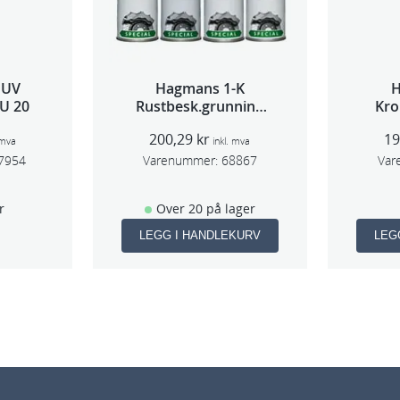
 UV
Hagmans 1-K
U 20
Rustbesk.grunning
Kro
Rød 400ml
200,29
kr
1
 mva
inkl. mva
7954
Varenummer:
68867
Var
r
Over 20 på lager
LEGG I HANDLEKURV
LEG