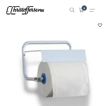
Hopp
0
til
innhold