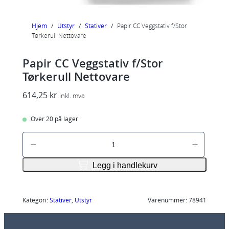
Hjem
/
Utstyr
/
Stativer
/
Papir CC Veggstativ f/Stor
Tørkerull Nettovare
Papir CC Veggstativ f/Stor
Tørkerull Nettovare
614,25
kr
inkl. mva
Over 20 på lager
P
a
p
Legg i handlekurv
i
r
C
Kategori:
Stativer
, 
Utstyr
Varenummer:
78941
C
V