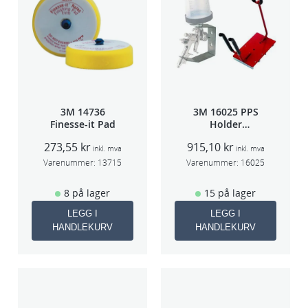
k
e
r
u
l
l
3M 14736
3M 16025 PPS
N
Finesse-it Pad
Holder
e
f/lakksprøyte
273,55
kr
915,10
kr
inkl. mva
inkl. mva
t
Varenummer:
13715
Varenummer:
16025
t
o
8 på lager
15 på lager
v
LEGG I
LEGG I
a
HANDLEKURV
HANDLEKURV
r
e
a
n
t