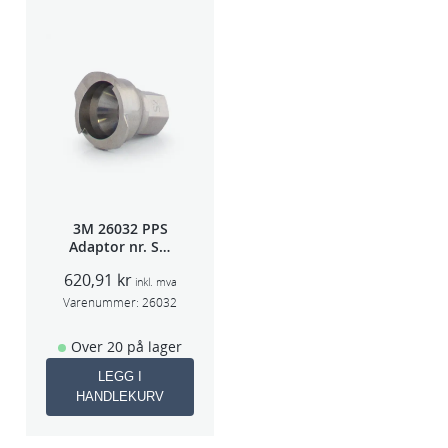
3M 26032 PPS
Adaptor nr. S-2
(Iwata W400/FX
620,91
kr
SPG500)
inkl. mva
Varenummer:
26032
Over 20 på lager
LEGG I
HANDLEKURV