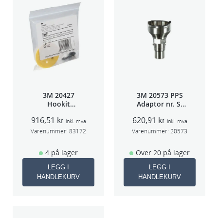
a
l
l
3M 20427
3M 20573 PPS
Hookit
Adaptor nr. S-
Bakplate for
40A (Sata 5000)
916,51
kr
620,91
kr
50663
inkl. mva
inkl. mva
Varenummer:
83172
Varenummer:
20573
4 på lager
Over 20 på lager
LEGG I
LEGG I
HANDLEKURV
HANDLEKURV