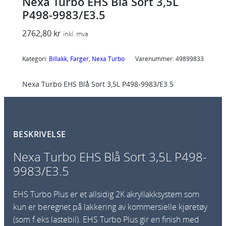
Nexa Turbo EHS Blå Sort 3,5L
P498-9983/E3.5
2762,80
kr
inkl. mva
Kategori:
Billakk
, 
Farger
, 
Nexa Turbo
Varenummer:
49899833
Nexa Turbo EHS Blå Sort 3,5L P498-9983/E3.5
BESKRIVELSE
Nexa Turbo EHS Blå Sort 3,5L P498-
9983/E3.5
EHS Turbo Plus er et allsidig 2K akryllakksystem som
kun er beregnet på lakkering av kommersielle kjøretøy
(som f.eks lastebil). EHS Turbo Plus gir en finish med