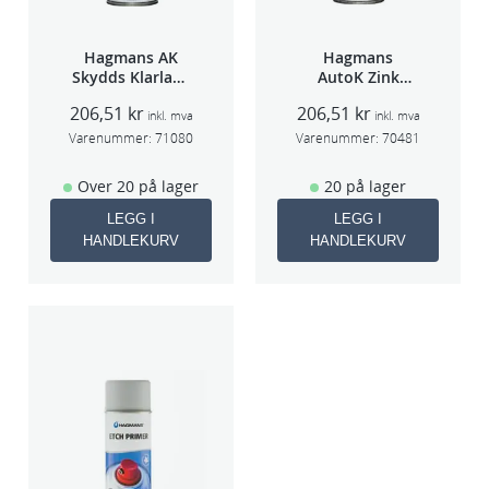
Hagmans AK
Hagmans
Skydds Klarlakk
AutoK Zink
Halvmatt 400ml
Aluspray 400ml
206,51
kr
206,51
kr
inkl. mva
inkl. mva
Varenummer:
71080
Varenummer:
70481
Over 20 på lager
20 på lager
LEGG I
LEGG I
HANDLEKURV
HANDLEKURV