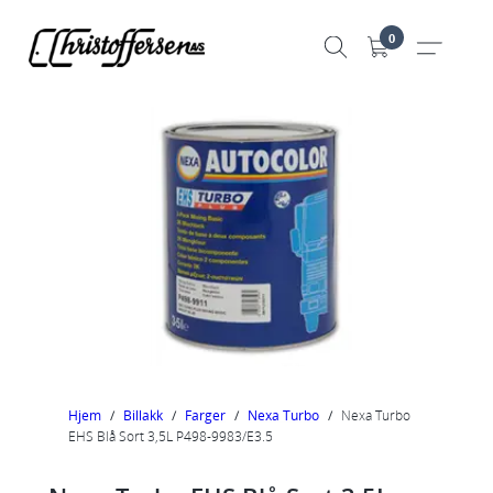
Hopp
0
til
innhold
Hjem
/
Billakk
/
Farger
/
Nexa Turbo
/
Nexa Turbo
EHS Blå Sort 3,5L P498-9983/E3.5