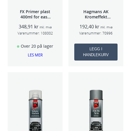
FX Primer plast
Hagmans AK
400ml for easy
Kromeffekt
seam sealer
Silver
348,91
kr
192,40
kr
TSP 030
inkl. mva
inkl. mva
Varenummer:
108002
Varenummer:
70996
Over 20 på lager
LEGG I
LES MER
HANDLEKURV