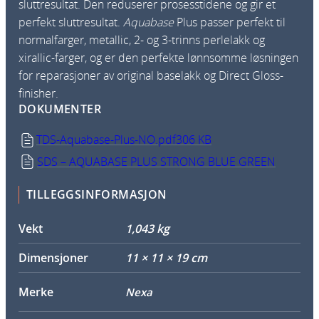
sluttresultat. Den reduserer prosesstidene og gir et
perfekt sluttresultat.
Aquabase
Plus passer perfekt til
normalfarger, metallic, 2- og 3-trinns perlelakk og
xirallic-farger, og er den perfekte lønnsomme løsningen
for reparasjoner av original baselakk og Direct Gloss-
finisher.
DOKUMENTER
TDS-Aquabase-Plus-NO.pdf
306 KB
SDS – AQUABASE PLUS STRONG BLUE GREEN
TILLEGGSINFORMASJON
Vekt
1,043 kg
Dimensjoner
11 × 11 × 19 cm
Merke
Nexa