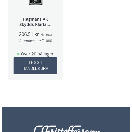
Hagmans AK
Skydds Klarlakk
Halvmatt 400ml
206,51
kr
inkl. mva
Varenummer:
71080
Over 20 på lager
LEGG I
HANDLEKURV