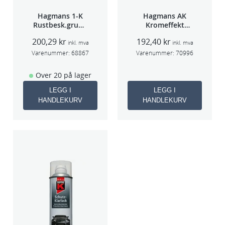
Hagmans 1-K
Hagmans AK
Rustbesk.grunn
Kromeffekt
ing Rød 400ml
Silver
200,29
kr
192,40
kr
inkl. mva
inkl. mva
Varenummer:
68867
Varenummer:
70996
Over 20 på lager
LEGG I
LEGG I
HANDLEKURV
HANDLEKURV