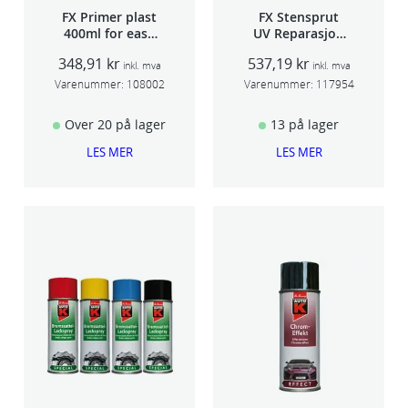
FX Primer plast
FX Stensprut
400ml for easy
UV Reparasjon
seam sealer
SCU 20
348,91
kr
537,19
kr
TSP 030
inkl. mva
inkl. mva
Varenummer:
108002
Varenummer:
117954
Over 20 på lager
13 på lager
LES MER
LES MER