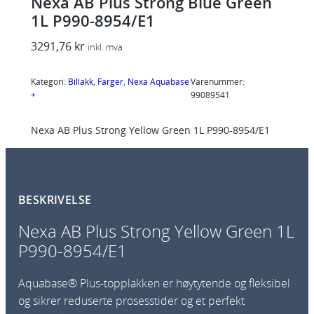
Nexa AB Plus Strong Blue Green
1L P990-8954/E1
3291,76
kr
inkl. mva
Kategori:
Billakk
, 
Farger
, 
Nexa Aquabase
Varenummer:
+
99089541
Nexa AB Plus Strong Yellow Green 1L P990-8954/E1
BESKRIVELSE
Nexa AB Plus Strong Yellow Green 1L
P990-8954/E1
Aquabase® Plus-topplakken er høytytende og fleksibel
og sikrer reduserte prosesstider og et perfekt