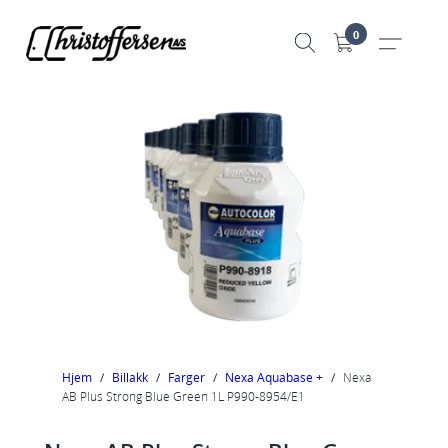
Hopp
0
til
innhold
Hjem
/
Billakk
/
Farger
/
Nexa Aquabase +
/
Nexa
AB Plus Strong Blue Green 1L P990-8954/E1