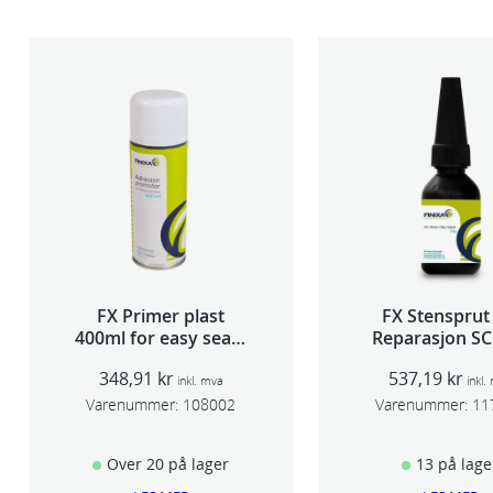
FX Primer plast
FX Stensprut
400ml for easy seam
Reparasjon SC
sealer TSP 030
348,91
kr
537,19
kr
inkl. mva
inkl.
Varenummer:
108002
Varenummer:
11
Over 20 på lager
13 på lage