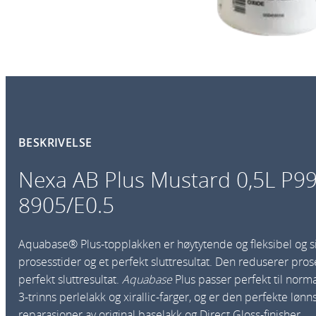
BESKRIVELSE
Nexa AB Plus Mustard 0,5L P99
8905/E0.5
Aquabase® Plus-topplakken er høytytende og fleksibel og s
prosesstider og et perfekt sluttresultat. Den reduserer pros
perfekt sluttresultat.
Aquabase
Plus passer perfekt til normal
3-trinns perlelakk og xirallic-farger, og er den perfekte lø
reparasjoner av original baselakk og Direct Gloss-finisher.