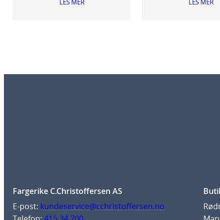
LES MER
LES MER
Fargerike C.Christoffersen AS
Buti
E-post:
kundeservice@cchristoffersen.no
Rødm
Telefon:
415 34 700
Man-