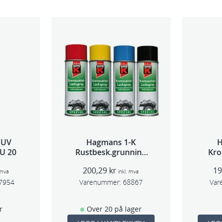
 UV
Hagmans 1-K
U 20
Rustbesk.grunning
Kro
Rød 400ml
200,29
kr
1
 mva
inkl. mva
7954
Varenummer:
68867
Var
r
Over 20 på lager