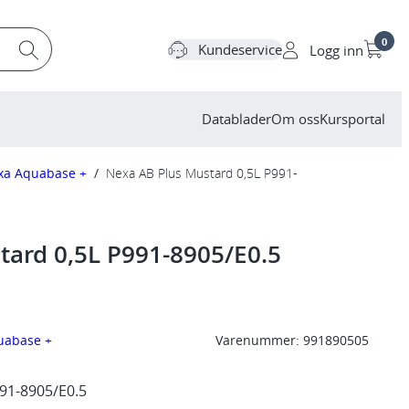
0
Kundeservice
Logg inn
Datablader
Om oss
Kursportal
xa Aquabase +
/
Nexa AB Plus Mustard 0,5L P991-
tard 0,5L P991-8905/E0.5
uabase +
Varenummer:
991890505
91-8905/E0.5