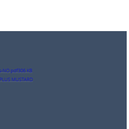
s-NO.pdf
306 KB
 PLUS MUSTARD