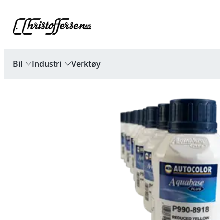
Hopp
til
innhold
Bil
Industri
Verktøy