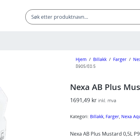
Products
search
Hjem
/
Billakk
/
Farger
/
Ne
8905/E0.5
Nexa AB Plus Mus
1691,49
kr
inkl. mva
Kategori:
Billakk
, 
Farger
, 
Nexa Aq
Nexa AB Plus Mustard 0,5L P9