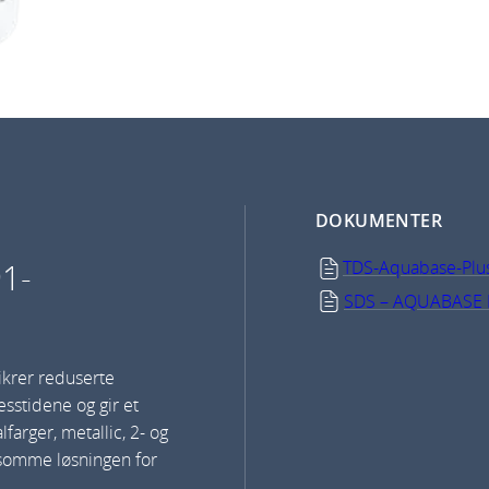
DOKUMENTER
1-
TDS-Aquabase-Plu
SDS – AQUABASE
ikrer reduserte
esstidene og gir et
farger, metallic, 2- og
nnsomme løsningen for