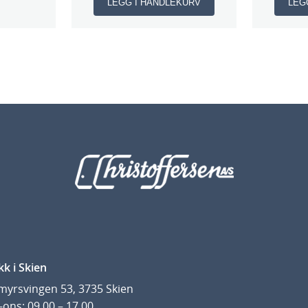
LEGG I HANDLEKURV
LEG
kk i Skien
yrsvingen 53, 3735 Skien
ons: 09.00 – 17.00