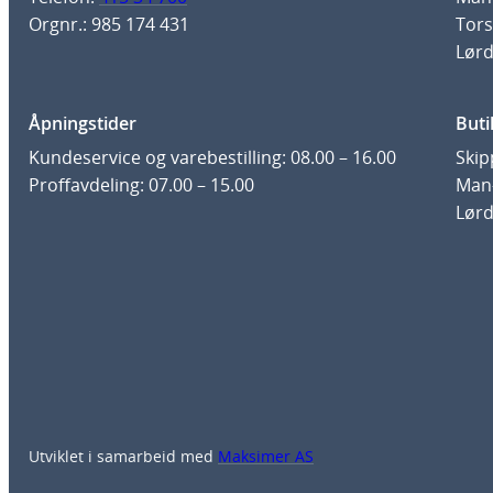
Orgnr.: 985 174 431
Tors
Lørd
Åpningstider
Buti
Kundeservice og varebestilling: 08.00 – 16.00
Skip
Proffavdeling: 07.00 – 15.00
Man-
Lørd
Utviklet i samarbeid med
Maksimer AS