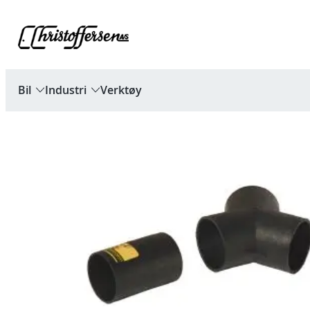
Hopp
til
innhold
Bil
Industri
Verktøy