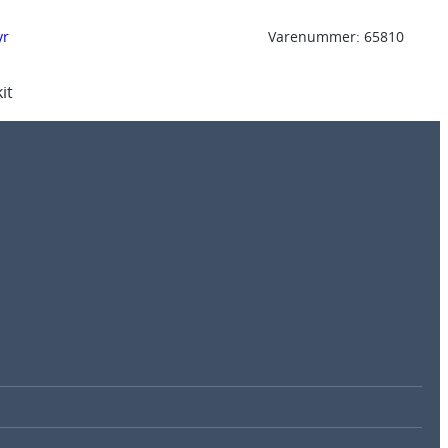
yr
Varenummer:
65810
it