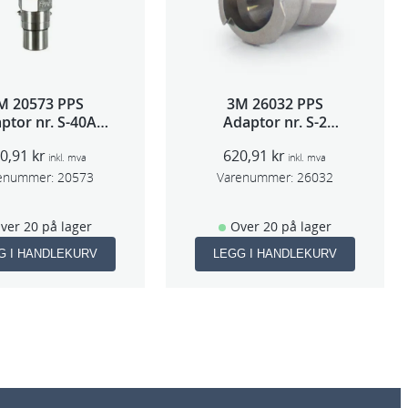
M 20573 PPS
3M 26032 PPS
ptor nr. S-40A
Adaptor nr. S-2
(Sata 5000)
(Iwata W400/FX
20,91
kr
620,91
kr
SPG500)
inkl. mva
inkl. mva
enummer:
20573
Varenummer:
26032
ver 20 på lager
Over 20 på lager
G I HANDLEKURV
LEGG I HANDLEKURV