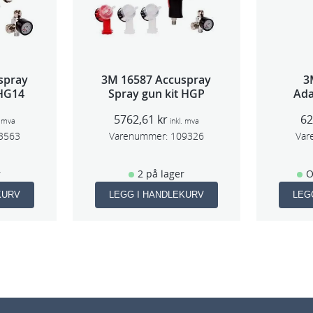
spray
3M 16587 Accuspray
3
 HG14
Spray gun kit HGP
Ada
5762,61
kr
6
. mva
inkl. mva
3563
Varenummer:
109326
Var
r
2 på lager
O
KURV
LEGG I HANDLEKURV
LEG