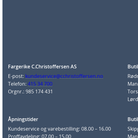
Fargerike C.Christoffersen AS
Buti
E-post:
kundeservice@cchristoffersen.no
Rødm
Telefon:
415 34 700
Man-
Orgnr.: 985 174 431
Tors
Lørd
Åpningstider
Buti
Kundeservice og varebestilling: 08.00 – 16.00
Skip
Proffavdeling: 07.00 – 15.00
Man-