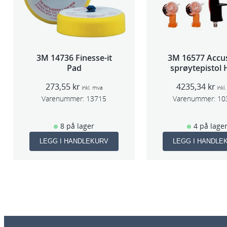
3M 14736 Finesse-it
3M 16577 Accu
Pad
sprøytepistol
273,55
kr
4235,34
kr
inkl. mva
inkl
Varenummer:
13715
Varenummer:
10
8 på lager
4 på lage
LEGG I HANDLEKURV
LEGG I HANDLE