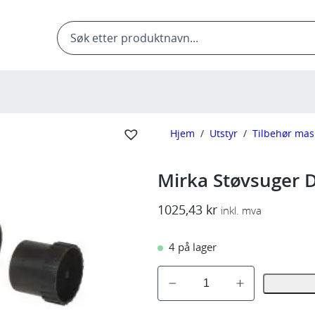
Products
search
Hjem
/
Utstyr
/
Tilbehør mas
Mirka Støvsuger 
1025,43
kr
inkl. mva
4 på lager
M
i
r