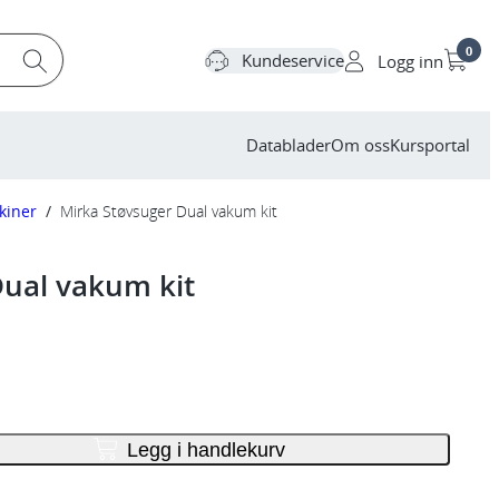
0
Kundeservice
Logg inn
Datablader
Om oss
Kursportal
kiner
/
Mirka Støvsuger Dual vakum kit
Dual vakum kit
Legg i handlekurv