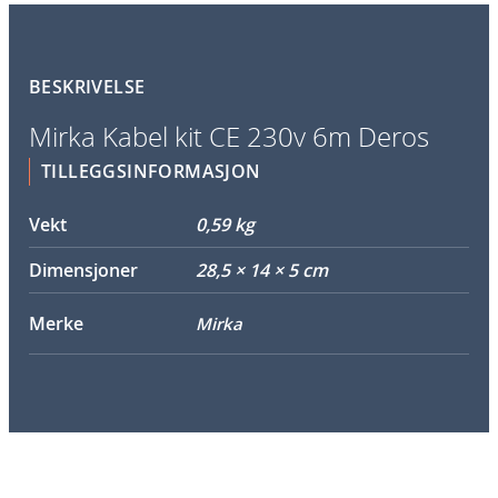
a
b
e
BESKRIVELSE
l
k
Mirka Kabel kit CE 230v 6m Deros
i
TILLEGGSINFORMASJON
t
C
Vekt
0,59 kg
E
2
Dimensjoner
28,5 × 14 × 5 cm
3
0
Merke
Mirka
v
6
m
D
e
r