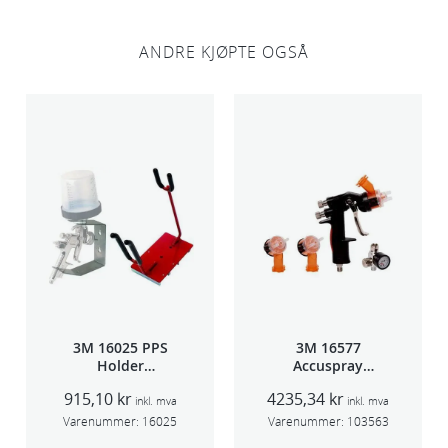
o
s
ANDRE KJØPTE OGSÅ
a
n
t
a
l
l
3M 16025 PPS
3M 16577
Holder
Accuspray
f/lakksprøyte
sprøytepistol
915,10
kr
4235,34
kr
HG14
inkl. mva
inkl. mva
Varenummer:
16025
Varenummer:
103563