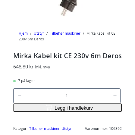
Hjem
/
Utstyr
/
Tilbehør maskiner
/
Mirka Kabel kit CE
230v 6m Deros
Mirka Kabel kit CE 230v 6m Deros
648,80
kr
inkl. mva
7 på lager
M
i
r
Legg i handlekurv
k
a
K
Kategori:
Tilbehør maskiner
, 
Utstyr
Varenummer:
106392