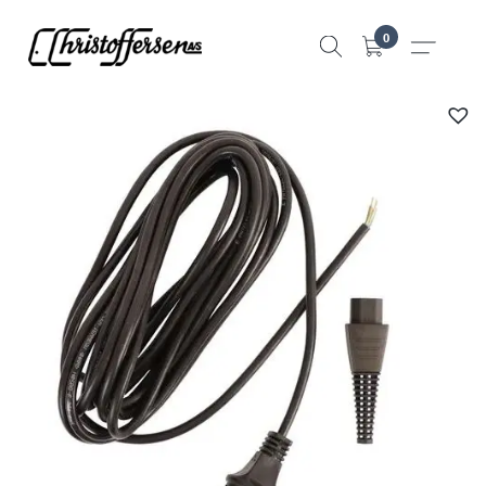
Hopp
0
til
innhold