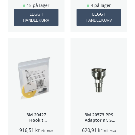
15 på lager
4 på lager
LEGG I
LEGG I
HANDLEKURV
HANDLEKURV
3M 20427
3M 20573 PPS
Hookit
Adaptor nr. S-
Bakplate for
40A (Sata 5000)
916,51
kr
620,91
kr
50663
inkl. mva
inkl. mva