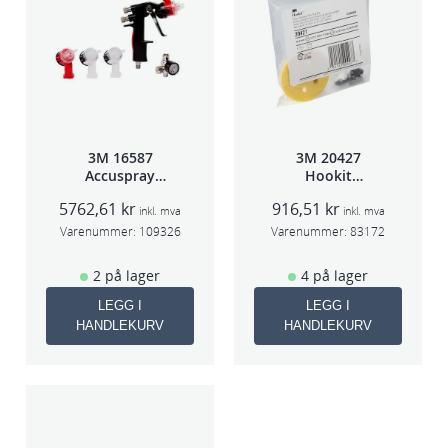
k
a
n
t
a
l
l
3M 16587
3M 20427
Accuspray
Hookit
Spray gun kit
Bakplate for
5762,61
kr
916,51
kr
HGP
50663
inkl. mva
inkl. mva
Varenummer:
109326
Varenummer:
83172
2 på lager
4 på lager
LEGG I
LEGG I
HANDLEKURV
HANDLEKURV