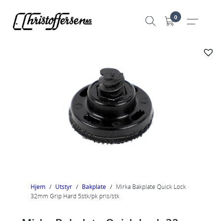
Hopp
0
til
innhold
Hjem
/
Utstyr
/
Bakplate
/
Mirka Bakplate Quick Lock
32mm Grip Hard 5stk/pk pris/stk