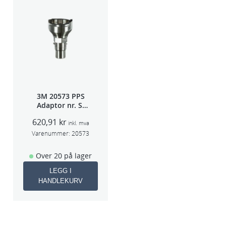
3M 20573 PPS
Adaptor nr. S-
40A (Sata 5000)
620,91
kr
inkl. mva
Varenummer:
20573
Over 20 på lager
LEGG I
HANDLEKURV