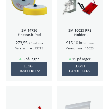
H
a
r
d
5
3M 14736
3M 16025 PPS
s
Finesse-it Pad
Holder
t
f/lakksprøyte
273,55
kr
915,10
kr
k
inkl. mva
inkl. mva
Varenummer:
13715
Varenummer:
16025
/
p
8 på lager
15 på lager
k
LEGG I
LEGG I
p
HANDLEKURV
HANDLEKURV
r
i
s
/
s
t