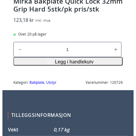
Mirka Bakplate Quick Lock 32mm
Grip Hard 5stk/pk pris/stk
123,18
kr
inkl. mva
Over 20 på lager
M
i
r
Legg i handlekurv
k
a
B
Kategori:
Bakplate
, 
Utstyr
Varenummer:
120729
a
k
p
l
TILLEGGSINFORMASJON
a
t
Vekt
0,17 kg