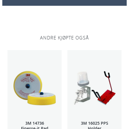
m
s
t
o
r
ANDRE KJØPTE OGSÅ
s
k
a
n
t
a
l
l
3M 14736
3M 16025 PPS
Finesse-it Pad
Holder