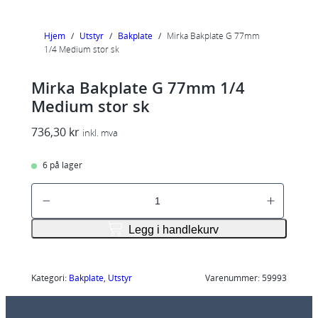
Hjem
/
Utstyr
/
Bakplate
/
Mirka Bakplate G 77mm
1/4 Medium stor sk
Mirka Bakplate G 77mm 1/4
Medium stor sk
736,30
kr
inkl. mva
6 på lager
M
i
r
Legg i handlekurv
k
a
B
Kategori:
Bakplate
, 
Utstyr
Varenummer:
59993
a
k