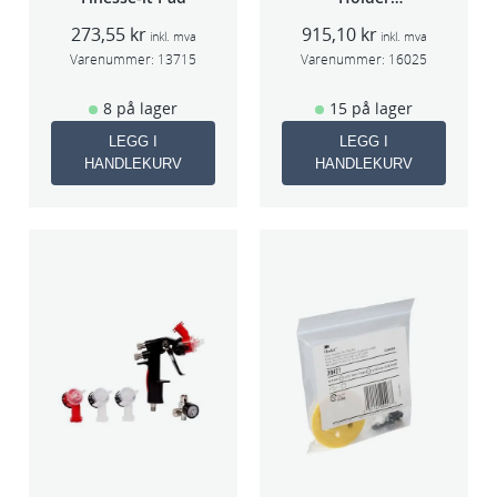
f/lakksprøyte
273,55
kr
915,10
kr
inkl. mva
inkl. mva
Varenummer:
13715
Varenummer:
16025
8 på lager
15 på lager
LEGG I
LEGG I
HANDLEKURV
HANDLEKURV