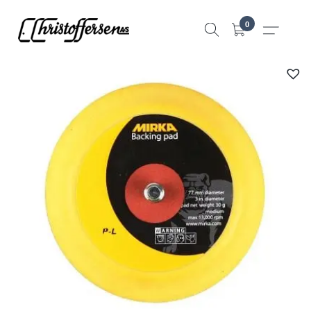
Hopp
0
til
innhold