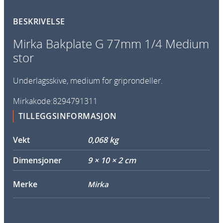
p
BESKRIVELSE
l
a
Mirka Bakplate G 77mm 1/4 Medium
t
stor
e
G
Underlagsskive, medium for griprondeller.
7
7
Mirkakode:8294791311
m
TILLEGGSINFORMASJON
m
1
Vekt
0,068 kg
/
4
Dimensjoner
9 × 10 × 2 cm
M
Merke
e
Mirka
d
i
u