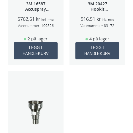
3M 16587
3M 20427
Accuspray
Hookit
Spray gun kit
Bakplate for
5762,61
kr
916,51
kr
HGP
50663
inkl. mva
inkl. mva
Varenummer:
109326
Varenummer:
83172
2 på lager
4 på lager
LEGG I
LEGG I
HANDLEKURV
HANDLEKURV