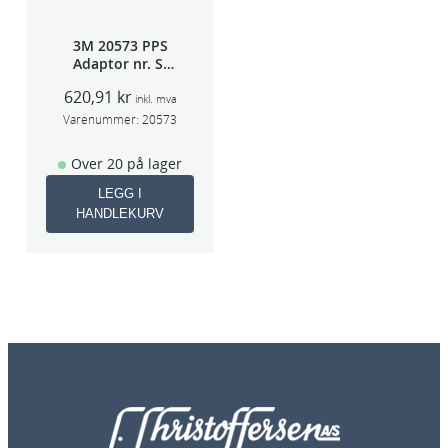
3M 20573 PPS
Adaptor nr. S-
40A (Sata 5000)
620,91
kr
inkl. mva
Varenummer:
20573
Over 20 på lager
LEGG I
HANDLEKURV