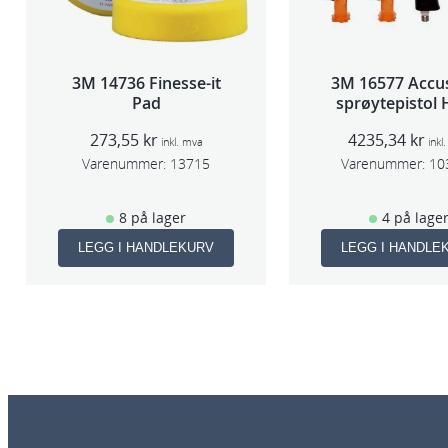
3M 14736 Finesse-it
3M 16577 Accu
Pad
sprøytepistol
273,55
kr
4235,34
kr
inkl. mva
inkl
Varenummer:
13715
Varenummer:
10
8 på lager
4 på lage
LEGG I HANDLEKURV
LEGG I HANDLE