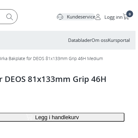
0
Kundeservice
Logg inn
Datablader
Om oss
Kursportal
irka Bakplate for DEOS 81x133mm Grip 46H Medium
or DEOS 81x133mm Grip 46H
Legg i handlekurv