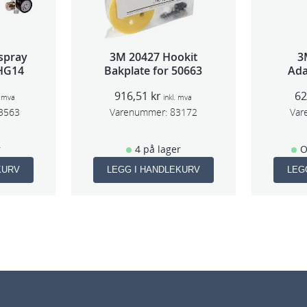
M
e
d
spray
3M 20427 Hookit
3
i
 HG14
Bakplate for 50663
Ada
u
916,51
kr
6
m
. mva
inkl. mva
3563
Varenummer:
83172
Var
a
n
r
4 på lager
O
t
KURV
LEGG I HANDLEKURV
LEG
a
l
l