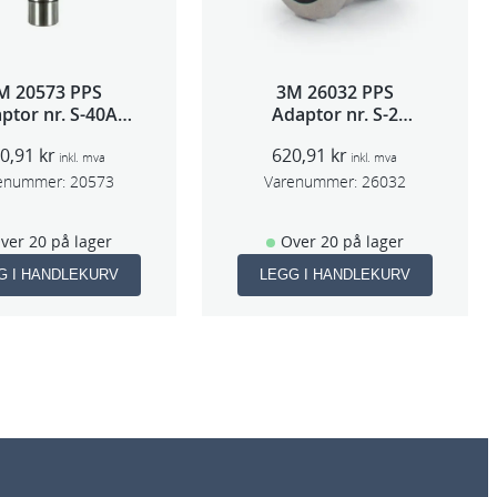
M 20573 PPS
3M 26032 PPS
ptor nr. S-40A
Adaptor nr. S-2
(Sata 5000)
(Iwata W400/FX
20,91
kr
620,91
kr
SPG500)
inkl. mva
inkl. mva
enummer:
20573
Varenummer:
26032
ver 20 på lager
Over 20 på lager
G I HANDLEKURV
LEGG I HANDLEKURV