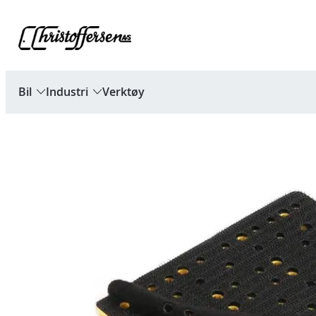
Hopp
til
innhold
Bil
Industri
Verktøy