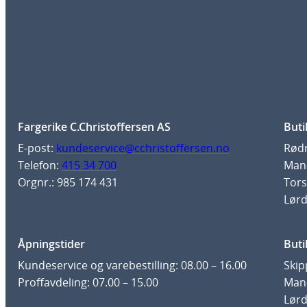
Fargerike C.Christoffersen AS
Buti
E-post:
kundeservice@cchristoffersen.no
Rødm
Telefon:
415 34 700
Man-
Orgnr.: 985 174 431
Tors
Lørd
Åpningstider
Buti
Kundeservice og varebestilling: 08.00 – 16.00
Skip
Proffavdeling: 07.00 – 15.00
Man-
Lørd