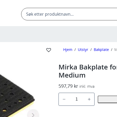
Products
search
Hjem
/
Utstyr
/
Bakplate
/
M
Mirka Bakplate f
Medium
597,79
kr
inkl. mva
M
i
r