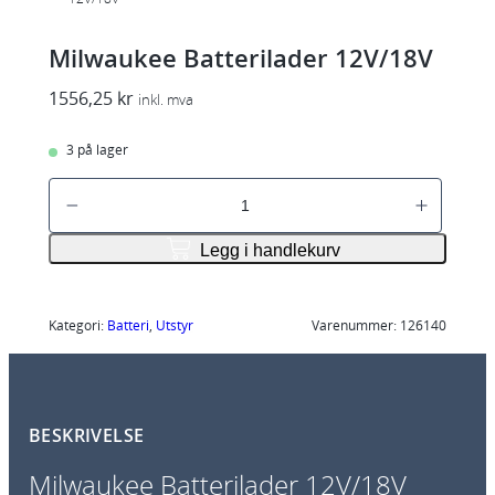
Milwaukee Batterilader 12V/18V
1556,25
kr
inkl. mva
3 på lager
M
i
l
Legg i handlekurv
w
a
u
Kategori:
Batteri
, 
Utstyr
Varenummer:
126140
k
e
e
BESKRIVELSE
B
a
Milwaukee Batterilader 12V/18V
t