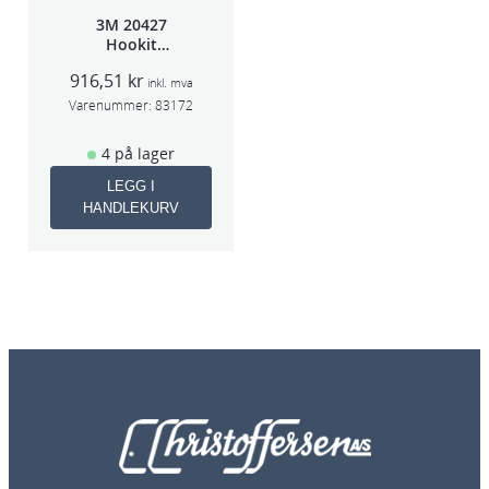
3M 20427
Hookit
Bakplate for
916,51
kr
50663
inkl. mva
Varenummer:
83172
4 på lager
LEGG I
HANDLEKURV