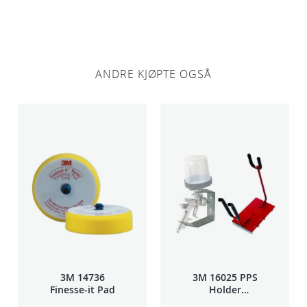
n
t
a
l
l
ANDRE KJØPTE OGSÅ
3M 14736
3M 16025 PPS
Finesse-it Pad
Holder
f/lakksprøyte