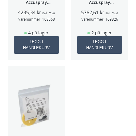
Accuspray
Accuspray
sprøytepistol
Spray gun kit
4235,34
kr
5762,61
kr
HG14
HGP
inkl. mva
inkl. mva
Varenummer:
103563
Varenummer:
109326
4 på lager
2 på lager
LEGG I
LEGG I
HANDLEKURV
HANDLEKURV