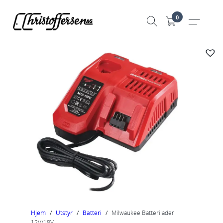
Hopp
0
til
innhold
Hjem
/
Utstyr
/
Batteri
/
Milwaukee Batterilader
12V/18V