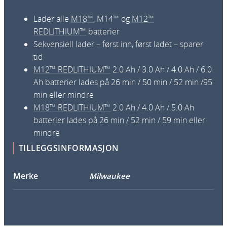
t
Lader alle
M18™
, M14™ og
M12™
e
REDLITHIUM™
batterier
r
Sekvensiell lader – først inn, først ladet – sparer
i
tid
l
M12™ REDLITHIUM™
2.0 Ah / 3.0 Ah / 4.0 Ah / 6.0
a
Ah batterier lades på 26 min / 50 min / 52 min /95
d
min eller mindre
e
M18™ REDLITHIUM™
2.0 Ah / 4.0 Ah / 5.0 Ah
r
batterier lades på 26 min / 52 min / 59 min eller
1
mindre
2
TILLEGGSINFORMASJON
V
/
Merke
Milwaukee
1
8
V
a