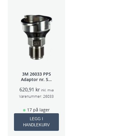
3M 26033 PPS
Adaptor nr. S-3
(Devilbiss)
620,91
kr
inkl. mva
Varenummer:
26033
17 på lager
LEGG I
HANDLEKURV