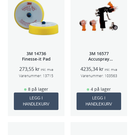
O
M
6
0
9
4
a
3M 14736
3M 16577
n
Finesse-it Pad
Accuspray
sprøytepistol
t
273,55
kr
4235,34
kr
HG14
inkl. mva
inkl. mva
a
Varenummer:
13715
Varenummer:
103563
l
l
8 på lager
4 på lager
LEGG I
LEGG I
HANDLEKURV
HANDLEKURV