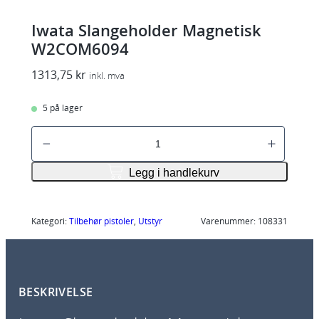
Iwata Slangeholder Magnetisk
W2COM6094
1313,75
kr
inkl. mva
5 på lager
I
w
a
Legg i handlekurv
t
a
S
Kategori:
Tilbehør pistoler
, 
Utstyr
Varenummer:
108331
l
a
n
BESKRIVELSE
g
e