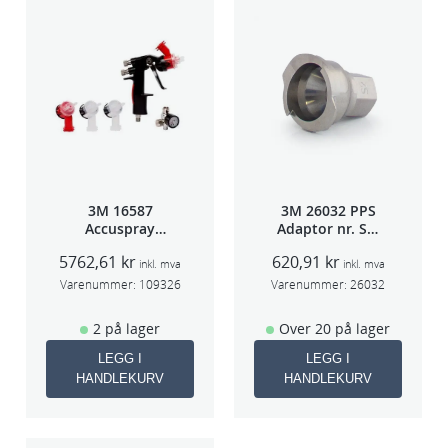
3M 16587
3M 26032 PPS
Accuspray
Adaptor nr. S-2
Spray gun kit
(Iwata W400/FX
5762,61
kr
620,91
kr
HGP
SPG500)
inkl. mva
inkl. mva
Varenummer:
109326
Varenummer:
26032
2 på lager
Over 20 på lager
LEGG I
LEGG I
HANDLEKURV
HANDLEKURV