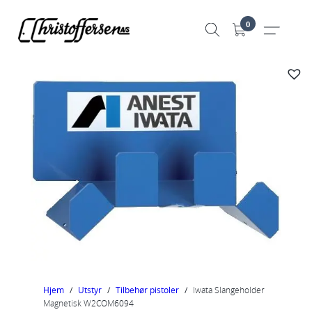
Hopp
0
til
innhold
Hjem
/
Utstyr
/
Tilbehør pistoler
/
Iwata Slangeholder
Magnetisk W2COM6094