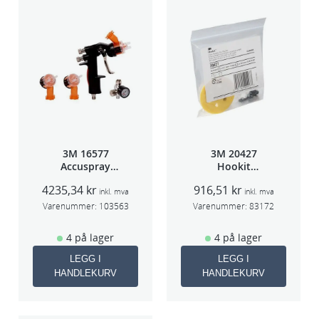
3M 16577
3M 20427
Accuspray
Hookit
sprøytepistol
Bakplate for
4235,34
kr
916,51
kr
HG14
50663
inkl. mva
inkl. mva
Varenummer:
103563
Varenummer:
83172
4 på lager
4 på lager
LEGG I
LEGG I
HANDLEKURV
HANDLEKURV