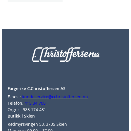
Fargerike C.Christoffersen AS
E-post:
kundeservice@cchristoffersen.no
Telefon:
415 34 700
Orgnr.: 985 174 431
Butikk i Skien
Rødmyrsvingen 53, 3735 Skien
Man-ons: 09.00 – 17.00