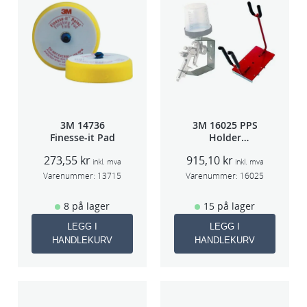
3M 14736
3M 16025 PPS
Finesse-it Pad
Holder
f/lakksprøyte
273,55
kr
915,10
kr
inkl. mva
inkl. mva
Varenummer:
13715
Varenummer:
16025
8 på lager
15 på lager
LEGG I
LEGG I
HANDLEKURV
HANDLEKURV