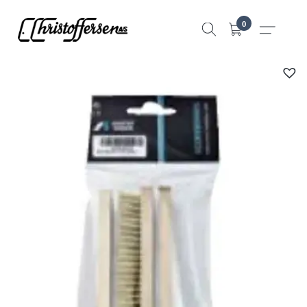
Hopp
0
til
innhold