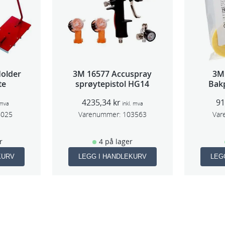
k
u
t
t
a
older
3M 16577 Accuspray
3M
k
te
sprøytepistol HG14
Bakp
a
4235,34
kr
9
 mva
inkl. mva
n
6025
Varenummer:
103563
Var
t
a
r
4 på lager
l
KURV
LEGG I HANDLEKURV
LEG
l