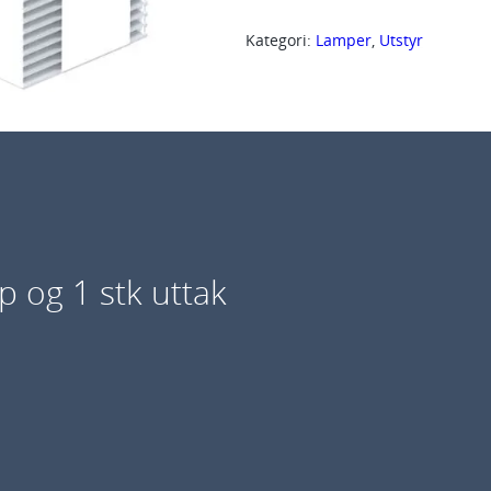
S
Kategori:
Lamper
, 
Utstyr
p
o
t
C
u
r
e
2
øp og 1 stk uttak
-
f
i
l
t
r
e