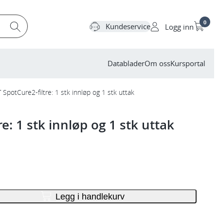
0
Kundeservice
Logg inn
Datablader
Om oss
Kursportal
T SpotCure2-filtre: 1 stk innløp og 1 stk uttak
re: 1 stk innløp og 1 stk uttak
Legg i handlekurv