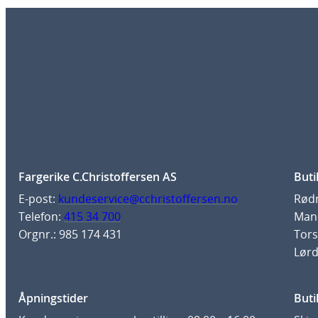
Fargerike C.Christoffersen AS
Buti
E-post:
kundeservice@cchristoffersen.no
Rødm
Telefon:
415 34 700
Man-
Orgnr.: 985 174 431
Tors
Lørd
Åpningstider
Buti