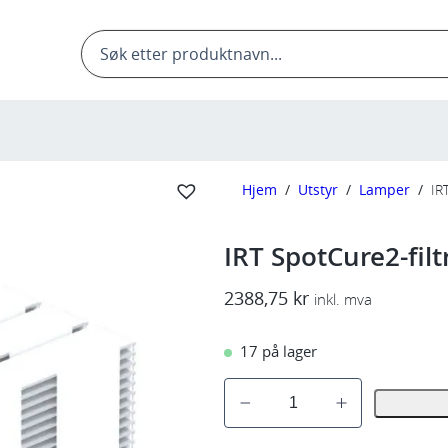
Products
search
Hjem
/
Utstyr
/
Lamper
/
IR
IRT SpotCure2-filt
2388,75
kr
inkl. mva
17 på lager
I
R
T