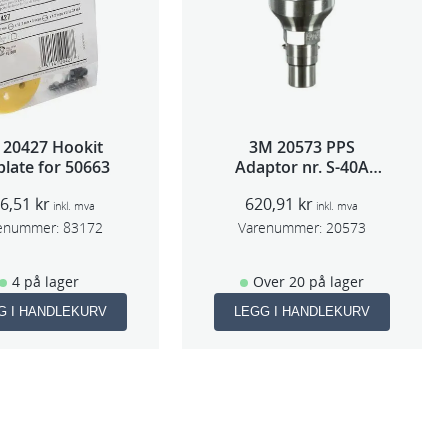
 20427 Hookit
3M 20573 PPS
late for 50663
Adaptor nr. S-40A
(Sata 5000)
16,51
kr
620,91
kr
inkl. mva
inkl. mva
enummer:
83172
Varenummer:
20573
4 på lager
Over 20 på lager
G I HANDLEKURV
LEGG I HANDLEKURV