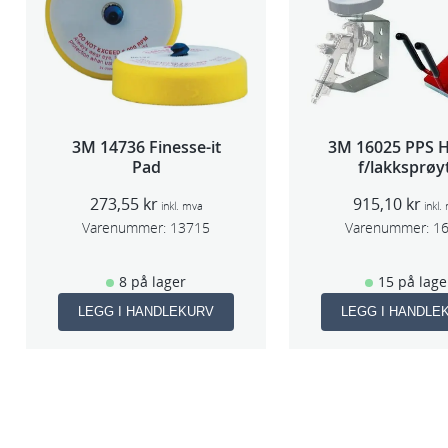
3M 14736 Finesse-it
3M 16025 PPS H
Pad
f/lakksprøy
273,55
kr
915,10
kr
inkl. mva
inkl.
Varenummer:
13715
Varenummer:
1
8 på lager
15 på lage
LEGG I HANDLEKURV
LEGG I HANDLE