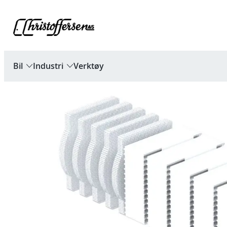
Hopp
til
innhold
Bil
Industri
Verktøy