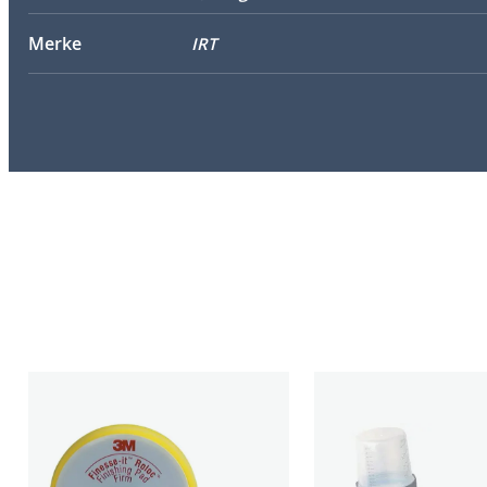
Merke
IRT