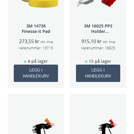
3M 14736
3M 16025 PPS
Finesse-it Pad
Holder
f/lakksprøyte
273,55
kr
915,10
kr
inkl. mva
inkl. mva
Varenummer:
13715
Varenummer:
16025
8 på lager
15 på lager
LEGG I
LEGG I
HANDLEKURV
HANDLEKURV