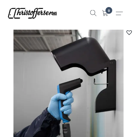
Hopp
0
til
innhold