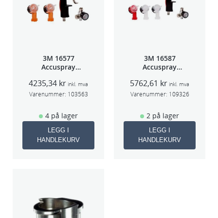
3M 16577
3M 16587
Accuspray
Accuspray
sprøytepistol
Spray gun kit
4235,34
kr
5762,61
kr
HG14
HGP
inkl. mva
inkl. mva
Varenummer:
103563
Varenummer:
109326
4 på lager
2 på lager
LEGG I
LEGG I
HANDLEKURV
HANDLEKURV