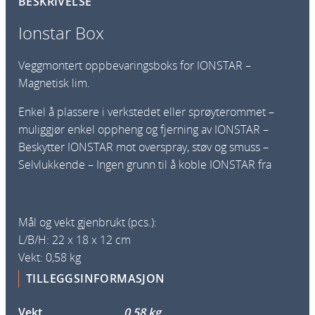
BESKRIVELSE
x
a
Ionstar Box
n
t
Veggmontert oppbevaringsboks for IONSTAR –
a
Magnetisk lim.
l
l
Enkel å plassere i verkstedet eller sprøyterommet –
muliggjør enkel oppheng og fjerning av IONSTAR –
Beskytter IONSTAR mot overspray, støv og smuss –
Selvlukkende – Ingen grunn til å koble IONSTAR fra
Mål og vekt gjenbrukt (pcs.):
L/B/H: 22 x 18 x 12 cm
Vekt: 0,58 kg
TILLEGGSINFORMASJON
Vekt
0,58 kg