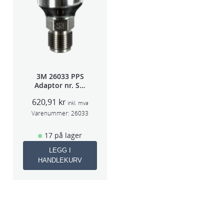
3M 26033 PPS
Adaptor nr. S-3
(Devilbiss)
620,91
kr
inkl. mva
Varenummer:
26033
17 på lager
LEGG I
HANDLEKURV