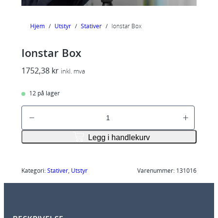
Hjem
/
Utstyr
/
Stativer
/
Ionstar Box
Ionstar Box
1752,38
kr
inkl. mva
12 på lager
I
o
n
Legg i handlekurv
s
t
a
Kategori:
Stativer
, 
Utstyr
Varenummer:
131016
r
B
o