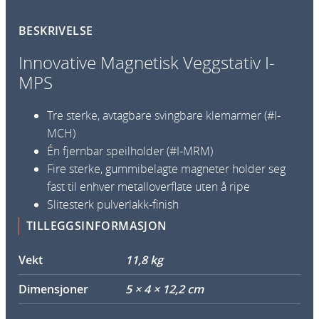
v
BESKRIVELSE
e
M
Innovative Magnetisk Veggstativ I-
a
MPS
g
n
Tre sterke, avtagbare svingbare klemarmer (#I-
e
MCH)
t
Én fjernbar speilholder (#I-MRM)
i
Fire sterke, gummibelagte magneter holder seg
s
fast til enhver metalloverflate uten å ripe
k
Slitesterk pulverlakk-finish
V
TILLEGGSINFORMASJON
e
g
Vekt
11,8 kg
g
s
Dimensjoner
5 × 4 × 12,2 cm
t
a