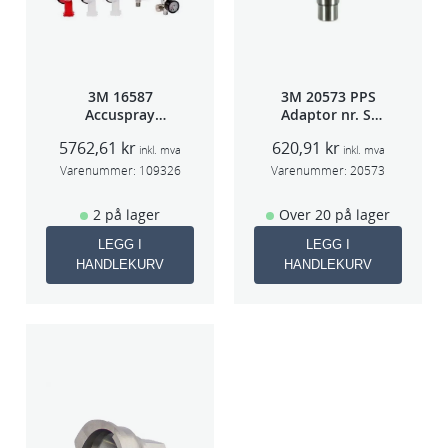
3M 16587
3M 20573 PPS
Accuspray
Adaptor nr. S-
Spray gun kit
40A (Sata 5000)
5762,61
kr
620,91
kr
HGP
inkl. mva
inkl. mva
Varenummer:
109326
Varenummer:
20573
2 på lager
Over 20 på lager
LEGG I
LEGG I
HANDLEKURV
HANDLEKURV