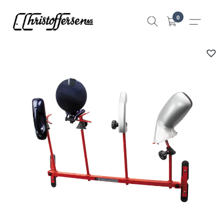
Hopp
0
til
innhold