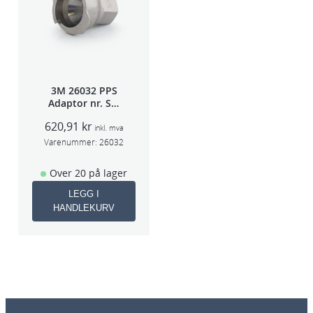
3M 26032 PPS
Adaptor nr. S-2
(Iwata W400/FX
620,91
kr
SPG500)
inkl. mva
Varenummer:
26032
Over 20 på lager
LEGG I
HANDLEKURV