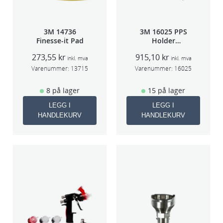
3M 14736
3M 16025 PPS
Finesse-it Pad
Holder
f/lakksprøyte
273,55
kr
915,10
kr
inkl. mva
inkl. mva
Varenummer:
13715
Varenummer:
16025
8 på lager
15 på lager
LEGG I
LEGG I
HANDLEKURV
HANDLEKURV