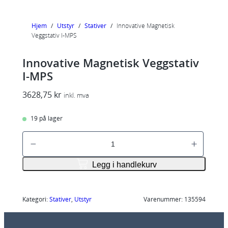
Hjem
/
Utstyr
/
Stativer
/
Innovative Magnetisk
Veggstativ I-MPS
Innovative Magnetisk Veggstativ
I-MPS
3628,75
kr
inkl. mva
19 på lager
I
n
n
Legg i handlekurv
o
v
a
Kategori:
Stativer
, 
Utstyr
Varenummer:
135594
t
i