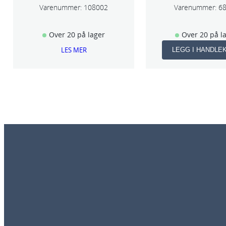
Varenummer:
108002
Varenummer:
6
Over 20 på lager
Over 20 på l
LES MER
LEGG I HANDLE