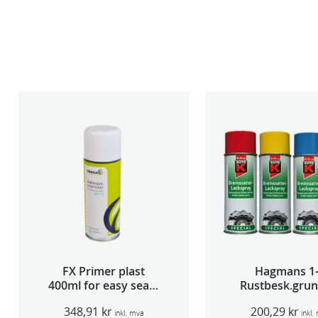
FX Primer plast
Hagmans 1
400ml for easy seam
Rustbesk.grun
sealer TSP 030
Rød 400m
348,91
kr
200,29
kr
inkl. mva
inkl.