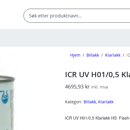
Products
search
Hjem
/
Billakk
/
Klarlakk
/
I
ICR UV H01/0,5 Kl
4695,93
kr
inkl. mva
Kategori:
Billakk
, 
Klarlakk
ICR UV H01/0,5 Klarlakk HS Flas