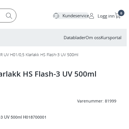
0
Kundeservice
Logg inn
Datablader
Om oss
Kursportal
CR UV H01/0,5 Klarlakk HS Flash-3 UV 500ml
arlakk HS Flash-3 UV 500ml
Varenummer:
81999
h-3 UV 500ml H018700001