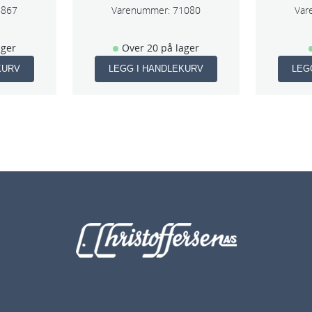
8867
Varenummer:
71080
Var
ager
Over 20 på lager
KURV
LEGG I HANDLEKURV
LEG