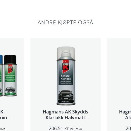
ANDRE KJØPTE OGSÅ
-K
Hagmans AK Skydds
Hagm
ning
Klarlakk Halvmatt
Al
l
400ml
206,51
kr
2
 mva
inkl. mva