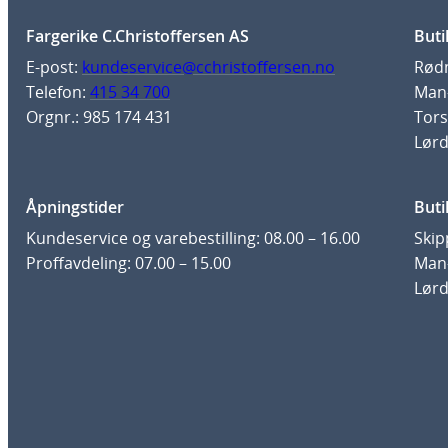
Fargerike C.Christoffersen AS
Buti
E-post:
kundeservice@cchristoffersen.no
Rødm
Telefon:
415 34 700
Man-
Orgnr.: 985 174 431
Tors
Lørd
Åpningstider
Buti
Kundeservice og varebestilling: 08.00 – 16.00
Skip
Proffavdeling: 07.00 – 15.00
Man-
Lørd