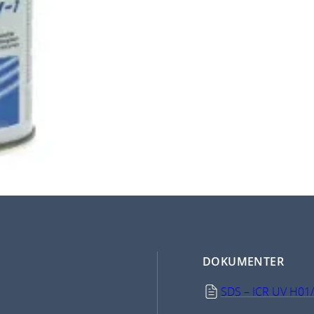
DOKUMENTER
SDS – ICR UV H01/