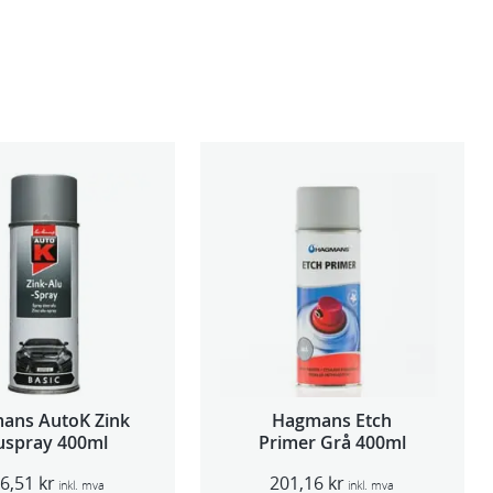
ans AutoK Zink
Hagmans Etch
uspray 400ml
Primer Grå 400ml
06,51
kr
201,16
kr
inkl. mva
inkl. mva