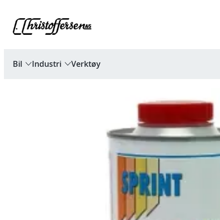
Hopp
til
innhold
Bil
Industri
Verktøy