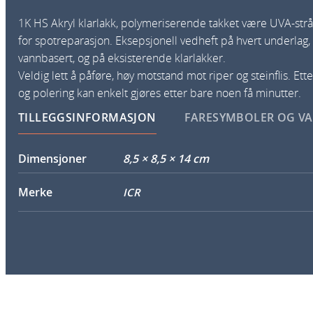
1K HS Akryl klarlakk, polymeriserende takket være UVA-strå
for spotreparasjon.
Eksepsjonell vedheft på hvert underlag
vannbasert, og på eksisterende klarlakker.
Veldig lett å påføre, høy motstand mot riper og steinflis.
Ette
og polering kan enkelt gjøres etter bare noen få minutter.
TILLEGGSINFORMASJON
FARESYMBOLER OG V
Dimensjoner
8,5 × 8,5 × 14 cm
Merke
ICR