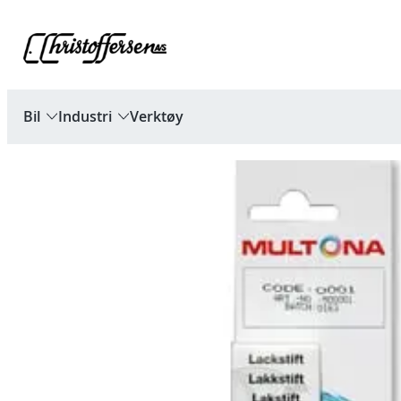
Hopp
til
innhold
Bil
Industri
Verktøy