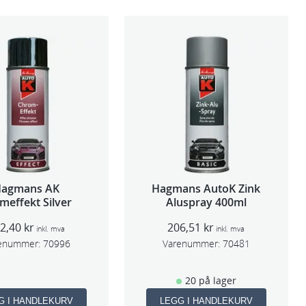
Hagmans AK
Hagmans AutoK Zink
meffekt Silver
Aluspray 400ml
92,40
kr
206,51
kr
inkl. mva
inkl. mva
enummer:
70996
Varenummer:
70481
20 på lager
G I HANDLEKURV
LEGG I HANDLEKURV