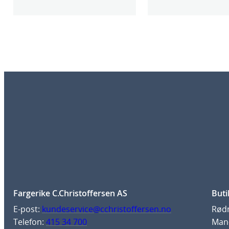
Fargerike C.Christoffersen AS
Buti
E-post:
kundeservice@cchristoffersen.no
Rødm
Telefon:
415 34 700
Man-