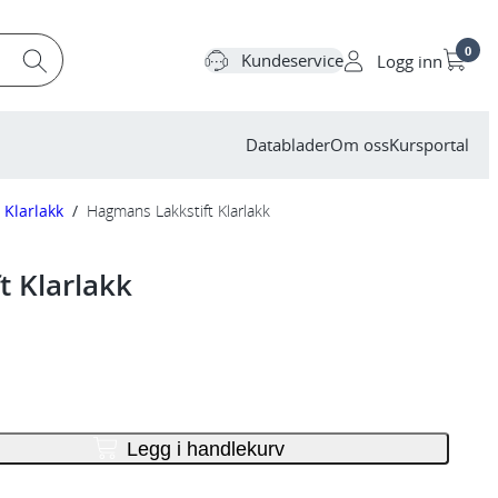
0
Kundeservice
Logg inn
Datablader
Om oss
Kursportal
Klarlakk
/
Hagmans Lakkstift Klarlakk
t Klarlakk
Legg i handlekurv