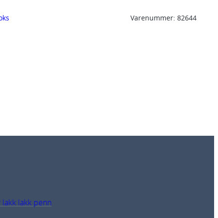
oks
Varenummer:
82644
 lakk lakk penn