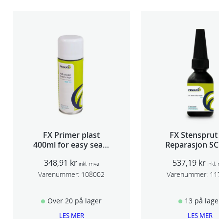
FX Primer plast
FX Stensprut
400ml for easy seam
Reparasjon SC
sealer TSP 030
348,91
kr
537,19
kr
inkl. mva
inkl.
Varenummer:
108002
Varenummer:
11
Over 20 på lager
13 på lage
LES MER
LES MER