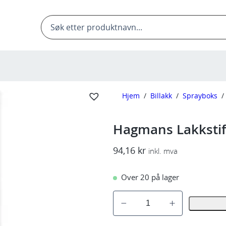
Products
search
Hjem
/
Billakk
/
Sprayboks
/
Hagmans Lakkstif
94,16
kr
inkl. mva
Over 20 på lager
H
a
g