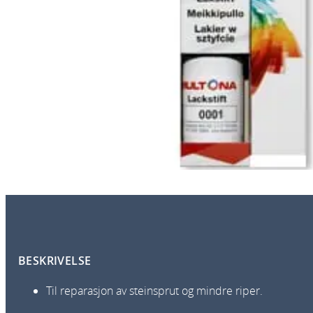
BESKRIVELSE
Til reparasjon av steinsprut og mindre riper.