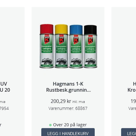
 UV
Hagmans 1-K
U 20
Rustbesk.grunning
Kro
Rød 400ml
200,29
kr
1
 mva
inkl. mva
7954
Varenummer:
68867
Var
r
Over 20 på lager
LEGG I HANDLEKURV
LEG