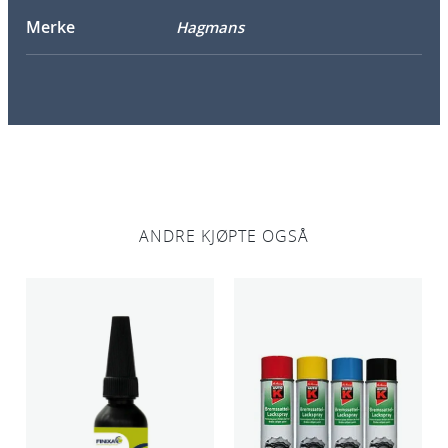
l
Merke
Hagmans
a
n
t
a
l
l
ANDRE KJØPTE OGSÅ