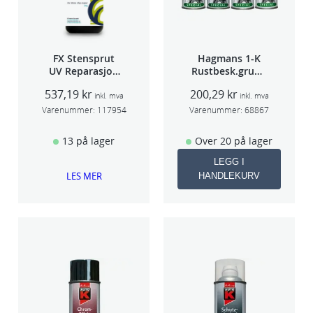
FX Stensprut
Hagmans 1-K
UV Reparasjon
Rustbesk.grunn
SCU 20
ing Rød 400ml
537,19
kr
200,29
kr
inkl. mva
inkl. mva
Varenummer:
117954
Varenummer:
68867
13 på lager
Over 20 på lager
LEGG I
LES MER
HANDLEKURV