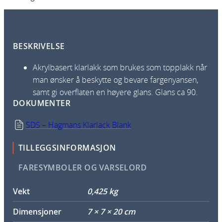
l
a
r
BESKRIVELSE
l
a
Akrylbasert klarlakk som brukes som topplakk når
k
man ønsker å beskytte og bevare fargenyansen,
k
samt gi overflaten en høyere glans. Glans ca 90.
s
DOKUMENTER
p
r
SDS – Hagmans Klarlack Blank
a
y
TILLEGGSINFORMASJON
1
FARESYMBOLER OG VARSELORD
K
4
Vekt
0,425 kg
0
0
Dimensjoner
7 × 7 × 20 cm
m