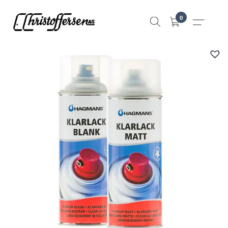
Hopp
0
til
innhold