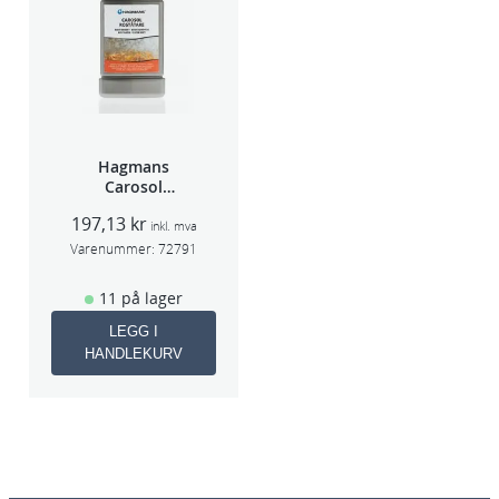
Hagmans
Carosol
Rustfjerner
197,13
kr
300ml
inkl. mva
Varenummer:
72791
11 på lager
LEGG I
HANDLEKURV