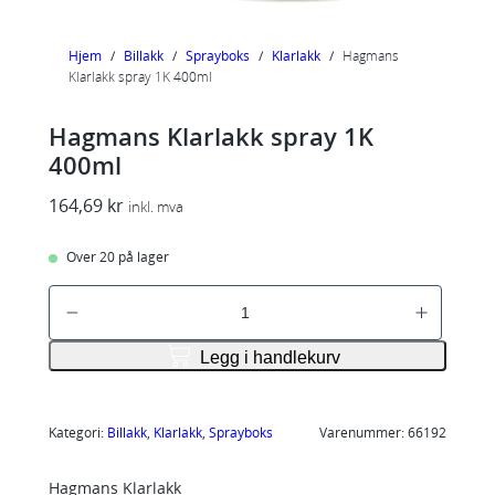
Hjem
/
Billakk
/
Sprayboks
/
Klarlakk
/
Hagmans
Klarlakk spray 1K 400ml
Hagmans Klarlakk spray 1K
400ml
164,69
kr
inkl. mva
Over 20 på lager
H
a
g
Legg i handlekurv
m
a
n
Kategori:
Billakk
, 
Klarlakk
, 
Sprayboks
Varenummer:
66192
s
Hagmans Klarlakk
K