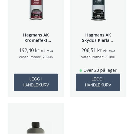
Hagmans AK
Hagmans AK
Kromeffekt
Skydds Klarlakk
Silver
Halvmatt 400ml
192,40
kr
206,51
kr
inkl. mva
inkl. mva
Varenummer:
70996
Varenummer:
71080
Over 20 på lager
LEGG I
LEGG I
HANDLEKURV
HANDLEKURV