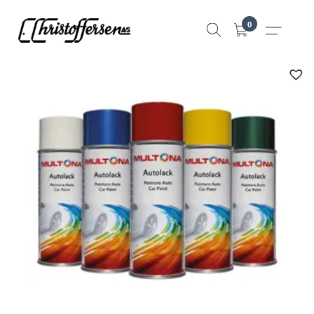
Hopp
0
til
innhold