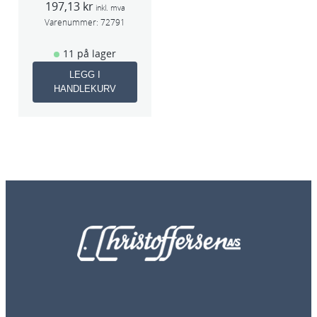
197,13
kr
300ml
inkl. mva
Varenummer:
72791
11 på lager
LEGG I
HANDLEKURV