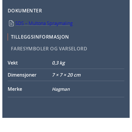
t
DOKUMENTER
o
n
SDS – Multona Spraymaling
a
4
TILLEGGSINFORMASJON
0
FARESYMBOLER OG VARSELORD
0
m
Vekt
0,3 kg
l
0
Dimensjoner
7 × 7 × 20 cm
3
5
Merke
Hagman
2
a
n
t
a
l