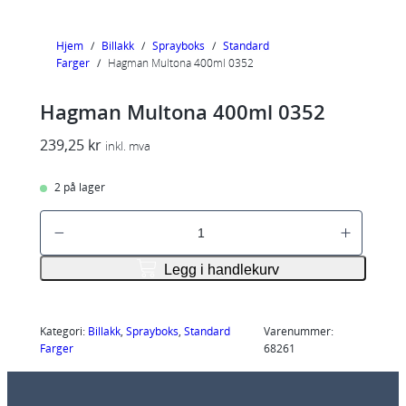
Hjem
/
Billakk
/
Sprayboks
/
Standard
Farger
/
Hagman Multona 400ml 0352
Hagman Multona 400ml 0352
239,25
kr
inkl. mva
2 på lager
H
a
g
Legg i handlekurv
m
a
n
Kategori:
Billakk
, 
Sprayboks
, 
Standard
Varenummer:
Farger
68261
M
u
l