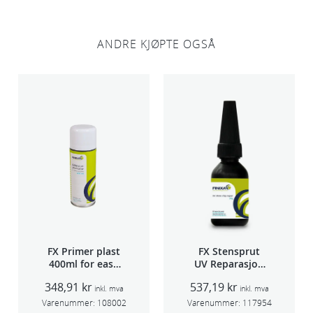
l
ANDRE KJØPTE OGSÅ
FX Primer plast
FX Stensprut
400ml for easy
UV Reparasjon
seam sealer
SCU 20
348,91
kr
537,19
kr
TSP 030
inkl. mva
inkl. mva
Varenummer:
108002
Varenummer:
117954