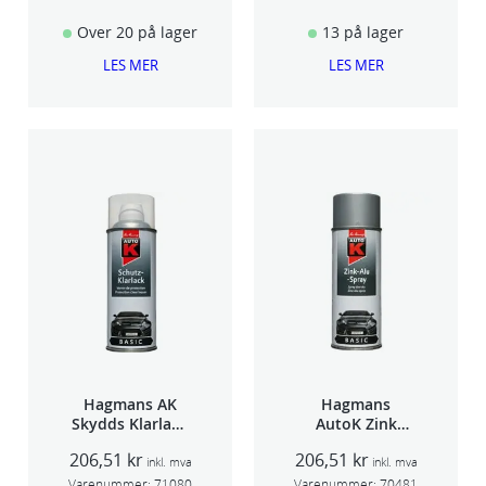
Over 20 på lager
13 på lager
LES MER
LES MER
Hagmans AK
Hagmans
Skydds Klarlakk
AutoK Zink
Halvmatt 400ml
Aluspray 400ml
206,51
kr
206,51
kr
inkl. mva
inkl. mva
Varenummer:
71080
Varenummer:
70481