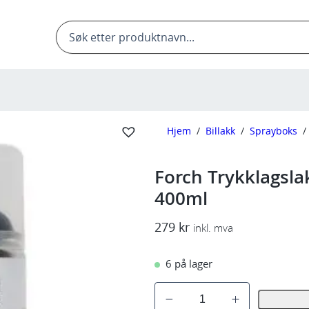
Products
search
Hjem
/
Billakk
/
Sprayboks
/
Forch Trykklagsla
400ml
279
kr
inkl. mva
6 på lager
F