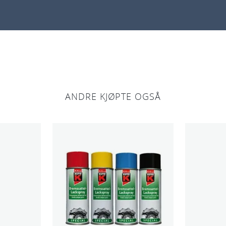
l
l
ANDRE KJØPTE OGSÅ