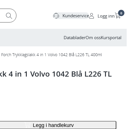
0
Kundeservice
Logg inn
Datablader
Om oss
Kursportal
Forch Trykklagslakk 4 in 1 Volvo 1042 Blå L226 TL 400ml
kk 4 in 1 Volvo 1042 Blå L226 TL
Legg i handlekurv