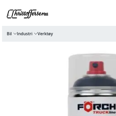
Hopp
til
innhold
Bil
Industri
Verktøy