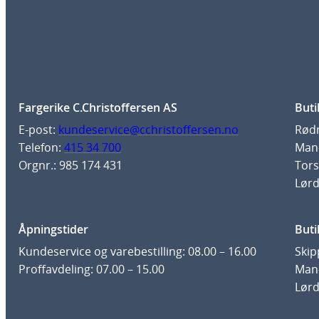
Fargerike C.Christoffersen AS
Buti
E-post:
kundeservice@cchristoffersen.no
Rødm
Telefon:
415 34 700
Man-
Orgnr.: 985 174 431
Tors
Lørd
Åpningstider
Buti
Kundeservice og varebestilling: 08.00 – 16.00
Skip
Proffavdeling: 07.00 – 15.00
Man-
Lørd