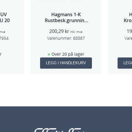
 UV
Hagmans 1-K
U 20
Rustbesk.grunning
Kro
Rød 400ml
200,29
kr
1
 mva
inkl. mva
7954
Varenummer:
68867
Var
r
Over 20 på lager
LEGG I HANDLEKURV
LEG