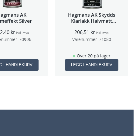
Hagmans AK
Hagmans AK Skydds
meffekt Silver
Klarlakk Halvmatt
400ml
92,40
kr
206,51
kr
inkl. mva
inkl. mva
enummer:
70996
Varenummer:
71080
Over 20 på lager
G I HANDLEKURV
LEGG I HANDLEKURV