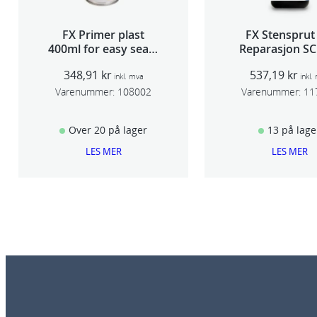
FX Primer plast
FX Stensprut
400ml for easy seam
Reparasjon SC
sealer TSP 030
348,91
kr
537,19
kr
inkl. mva
inkl.
Varenummer:
108002
Varenummer:
11
Over 20 på lager
13 på lage
LES MER
LES MER