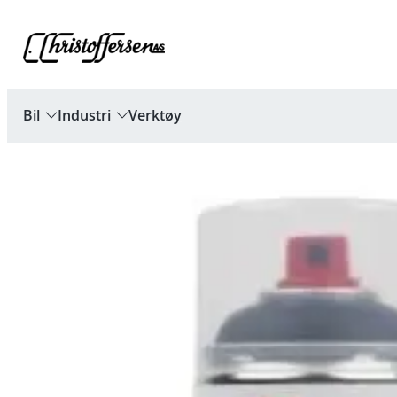
Hopp
til
innhold
Bil
Industri
Verktøy