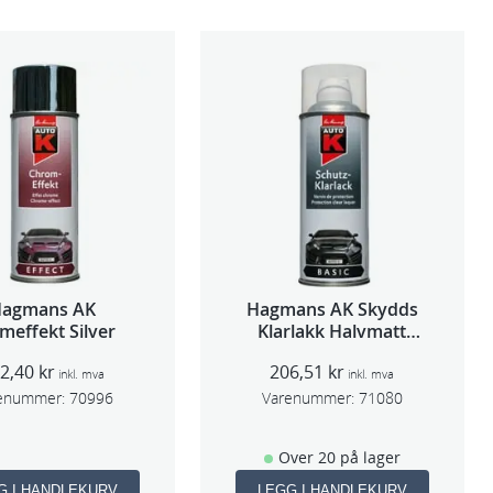
Hagmans AK
Hagmans AK Skydds
meffekt Silver
Klarlakk Halvmatt
400ml
92,40
kr
206,51
kr
inkl. mva
inkl. mva
enummer:
70996
Varenummer:
71080
Over 20 på lager
G I HANDLEKURV
LEGG I HANDLEKURV