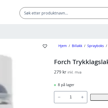
Products
search
Hjem
/
Billakk
/
Sprayboks
/
Forch Trykklagsla
279
kr
inkl. mva
8 på lager
F
o
r