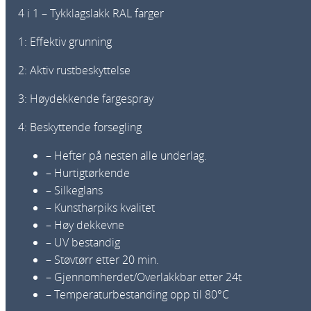
4 i 1 – Tykklagslakk RAL farger
1: Effektiv grunning
2: Aktiv rustbeskyttelse
3: Høydekkende fargespray
4: Beskyttende forsegling
– Hefter på nesten alle underlag.
– Hurtigtørkende
– Silkeglans
– Kunstharpiks kvalitet
– Høy dekkevne
– UV bestandig
– Støvtørr etter 20 min.
– Gjennomherdet/Overlakkbar etter 24t
– Temperaturbestanding opp til 80°C