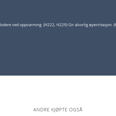
lodere ved oppvarming. (H222, H229) Gir alvorlig øyeirritasjon. 
ANDRE KJØPTE OGSÅ