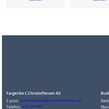
Fargerike C.Christoffersen AS
Buti
E-post:
kundeservice@cchristoffersen.no
Rødm
Telefon:
415 34 700
Man-