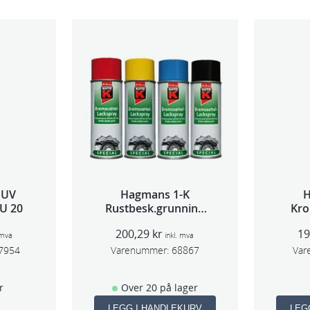
 UV
Hagmans 1-K
U 20
Rustbesk.grunning
Kro
Rød 400ml
200,29
kr
1
 mva
inkl. mva
7954
Varenummer:
68867
Var
r
Over 20 på lager
LEGG I HANDLEKURV
LEG