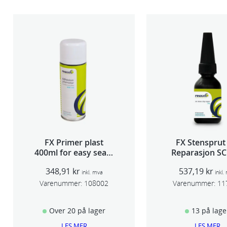
FX Primer plast
FX Stensprut
400ml for easy seam
Reparasjon SC
sealer TSP 030
348,91
kr
537,19
kr
inkl. mva
inkl.
Varenummer:
108002
Varenummer:
11
Over 20 på lager
13 på lage
LES MER
LES MER